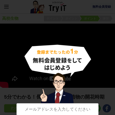
無料会員登録
高校生物
ポイント
ポイント
ポイント
練習
5分でわかる！長日植物、短日植物の開花時期
41