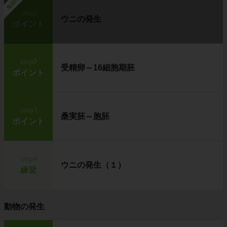
勉強中
step1
ウニの発生
ポイント
step2
受精卵～16細胞期胚
ポイント
step3
桑実胚～胞胚
ポイント
step4
ウニの発生（１）
練習
動物の発生