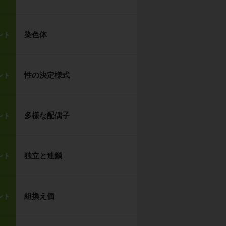
染色体
ント
性の決定様式
ント
多様な配偶子
ント
独立と連鎖
ント
組換え価
ント