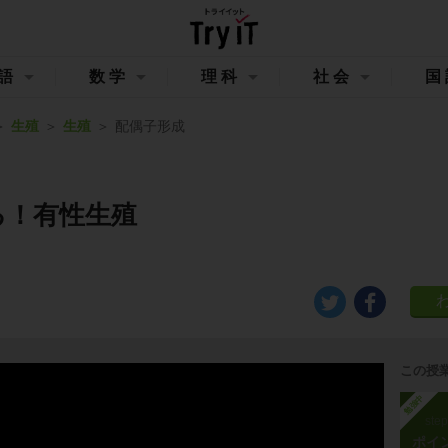
語
数学
理科
社会
国
生殖
生殖
配偶子形成
る！有性生殖
この授
勉強中
ste
ポイ