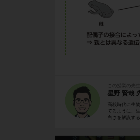
この授業の先
星野 賢哉 
高校時代に生
てるように、
白さを解説す