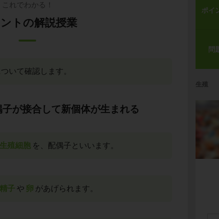
これでわかる！
ポイ
ントの解説授業
問
について確認します。
生殖
偶子が接合して新個体が生まれる
生殖細胞
を、配偶子といいます。
精子
や
卵
があげられます。