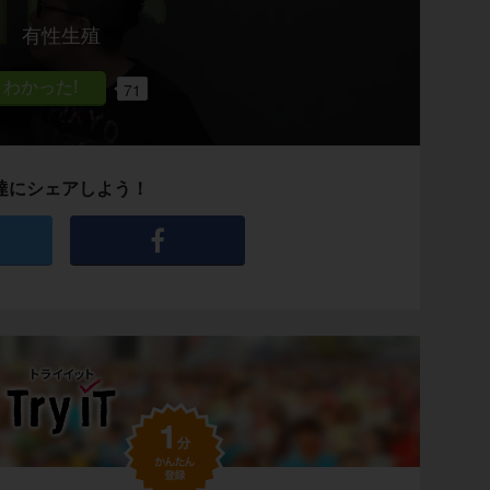
有性生殖
71
達にシェアしよう！