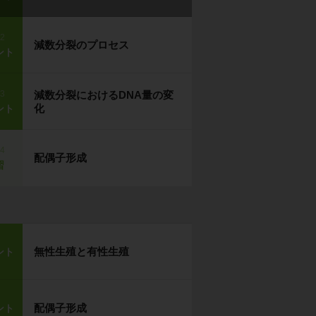
p2
減数分裂のプロセス
ント
p3
減数分裂におけるDNA量の変
化
ント
p4
配偶子形成
習
無性生殖と有性生殖
ント
配偶子形成
ント