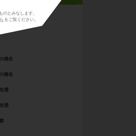
ものとみなします。
ら
をご覧ください。
の発生
の発生
生理
生理
群