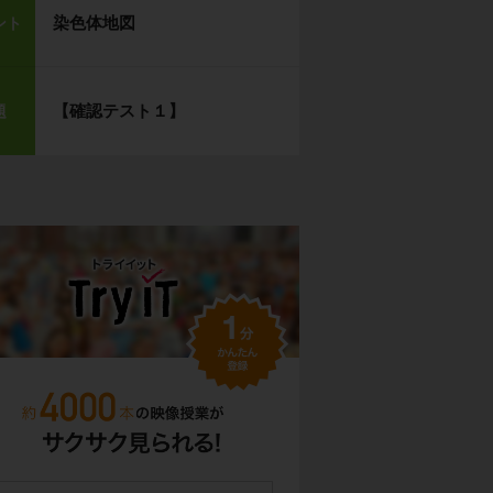
染色体地図
ント
【確認テスト１】
題