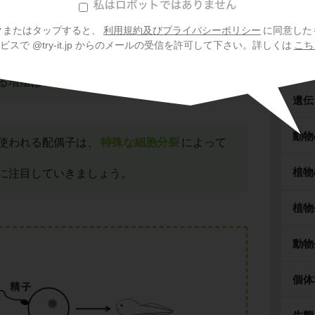
細胞
クまたはタップすると、
利用規約及びプライバシーポリシー
に同意した
スで @try-it.jp からのメールの受信を許可して下さい。詳しくは
こち
代謝
新個体は
親とは異なる遺伝子
をもちます。
る増殖は
速度が遅い
ことが特徴でした。
遺伝
動物
使われる配偶子は、
特殊な細胞分裂
によって
植物
に注目していきましょう。
植物
動物
個体