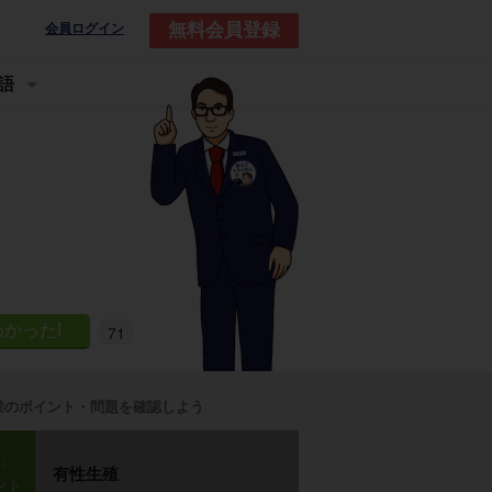
無料会員登録
会員ログイン
語
71
業のポイント・問題を確認しよう
p1
有性生殖
ント