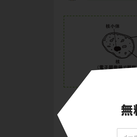
核の中はDNAで満
わけではありません
図の核には、①で示
い領域がありますね