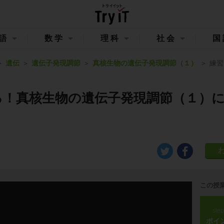
語
数学
理科
社会
国
遺伝
遺伝子発現調節
真核生物の遺伝子発現調節（１）
練習
る！真核生物の遺伝子発現調節（１）
この授
ste
ポイ