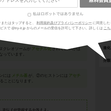
DNAとタンパク質の結合のしかたが異なってい
動物
個体
クまたはタップすると、
利用規約及びプライバシーポリシー
に同意した
トンというタンパク質に巻き付いて
ヌクレオソ
スで @try-it.jp からのメールの受信を許可して下さい。詳しくは
こち
た。
生態
レオソームが
メチル化
されて凝集していま
進化
ヌクレオソームが
アセチル化
されてDNAがほ
なっています。
分類
ンには
メチル基
が、②のヒストンには
アセチ
ることになります。