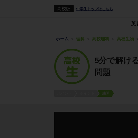
高校版
中学生トップはこちら
英
ホーム
理科
高校理科
高校生物
5分で解け
問題
ポイント
ポイント
練習