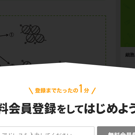
細胞
代謝
生殖
動物
たされていますが、一様にDNAが存在している
。
植物
された斜線が引かれた領域と、②で示された白
。
植物