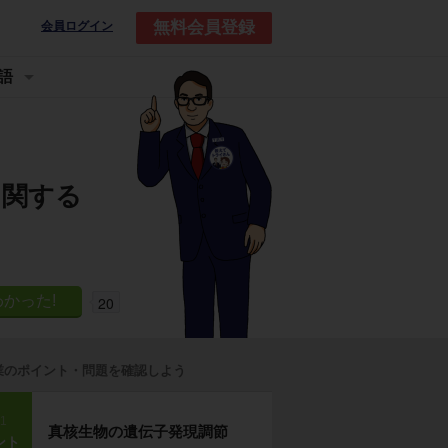
無料会員登録
会員ログイン
語
に関する
20
業のポイント・問題を確認しよう
p1
真核生物の遺伝子発現調節
ント