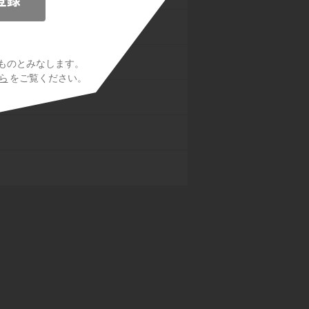
生理
群
ものとみなします。
ら
をご覧ください。