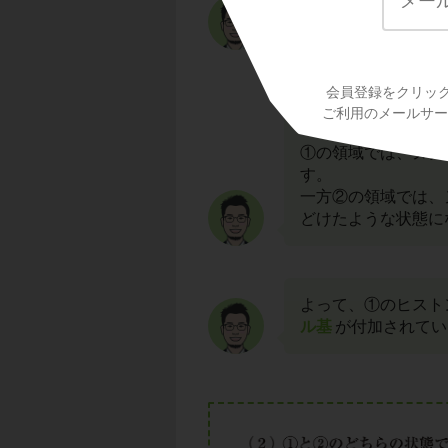
それぞれの領域は、
ます。
会員登録をクリッ
DNAは通常、ヒス
ご利用のメールサービ
ーム
となっていまし
①の領域では、ヌク
す。
一方②の領域では、
どけたような状態に
よって、①のヒスト
ル基
が付加されてい