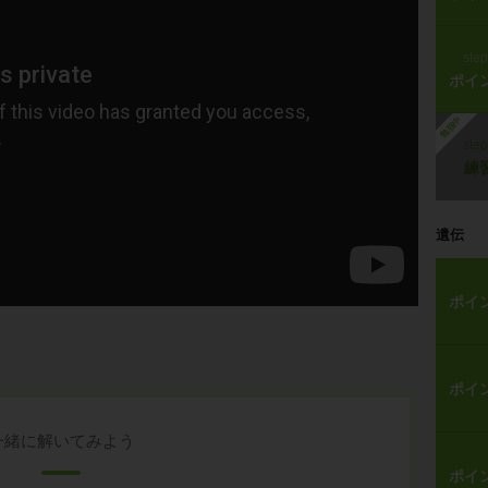
ste
ポイ
勉強中
ste
練
遺伝
ポイ
ポイ
一緒に解いてみよう
ポイ