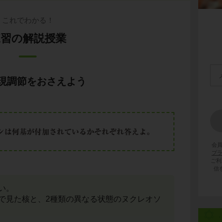
これでわかる！
練習の解説授業
現調節をおさえよう
会
プ
ご利
信
い。
で見た核と、2種類の異なる状態のヌクレオソ