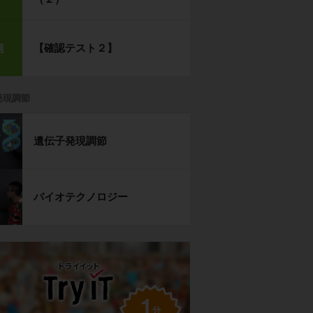
【確認テスト２】
題
発現調節
遺伝子発現調節
バイオテクノロジー