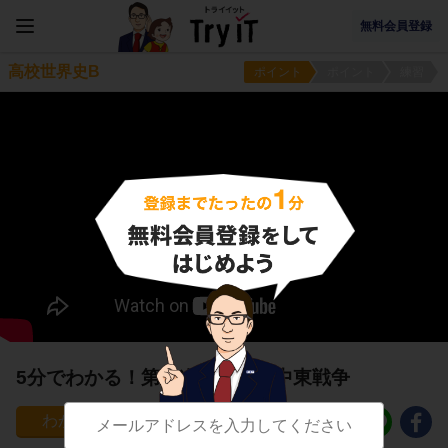
無料会員登録
高校世界史B
ポイント
ポイント
練習
5分でわかる！第１次・第２次中東戦争
265