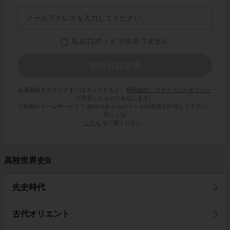
会員登録をクリックまたはタップすると、
利用規約・プライバシーポリシー
に同意したものとみなします。
ご利用のメールサービスで @try-it.jp からのメールの受信を許可して下さい。
詳しくは
こちら
をご覧ください。
高校世界史B
先史時代
古代オリエント