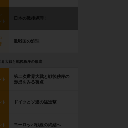
p2
日本の戦後処理！
ント
p3
敗戦国の処理
習
世界大戦と戦後秩序の形成
第二次世界大戦と戦後秩序の
ント
形成をみる視点
ドイツとソ連の猛進撃
ント
ヨーロッパ戦線の終結へ
ント