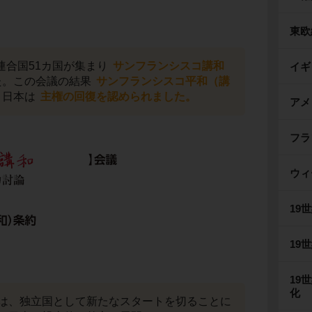
東欧
と連合国51カ国が集まり
サンフランシスコ講和
イギ
た。この会議の結果
サンフランシスコ平和（講
、日本は
主権の回復を認められました。
アメ
フラ
ウィ
19
19
19
化
は、独立国として新たなスタートを切ることに