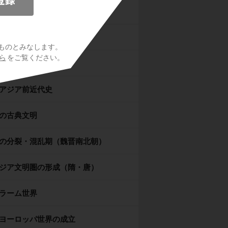
シア世界
マ世界
ものとみなします。
ら
をご覧ください。
ドの古典文明
アジア前近代史
の古典文明
の分裂・混乱期（魏晋南北朝）
ジア文明圏の形成（隋・唐）
ラーム世界
ヨーロッパ世界の成立