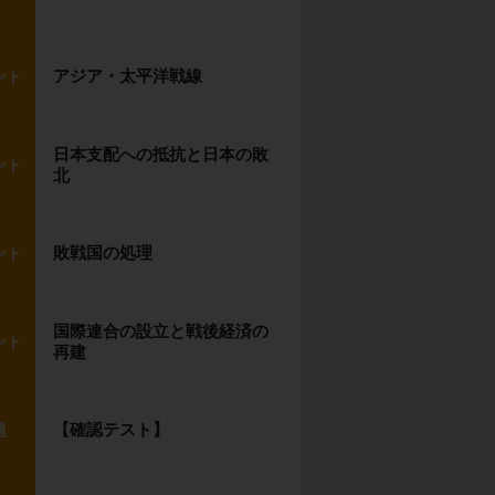
アジア・太平洋戦線
ント
日本支配への抵抗と日本の敗
ント
北
敗戦国の処理
ント
国際連合の設立と戦後経済の
ント
再建
【確認テスト】
題