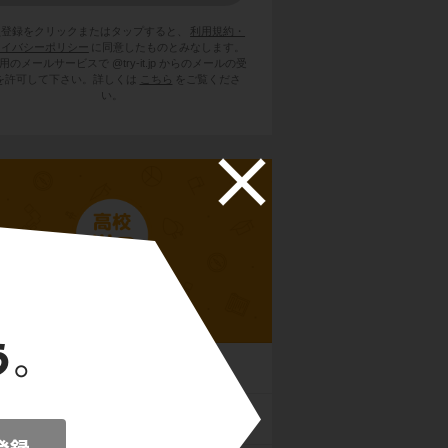
員登録をクリックまたはタップすると、
利用規約・
ライバシーポリシー
に同意したものとみなします。
用のメールサービスで @try-it.jp からのメールの受
を許可して下さい。詳しくは
こちら
をご覧くださ
い。
高校世界史B
時代
オリエント