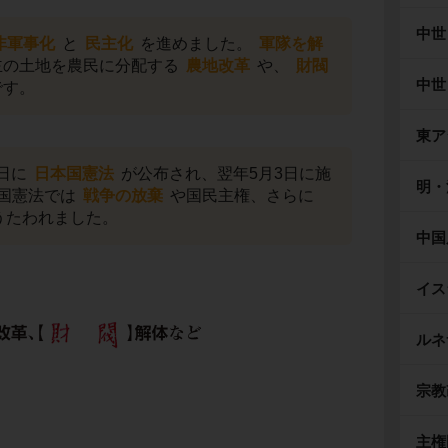
中世
非軍事化
と
民主化
を進めました。
軍隊を解
主の土地を農民に分配する
農地改革
や、
財閥
中世
です。
東ア
3日に
日本国憲法
が公布され、翌年5月3日に施
明・
国憲法では
戦争の放棄
や国民主権、さらに
うたわれました。
中国
イス
ルネ
宗教
主権