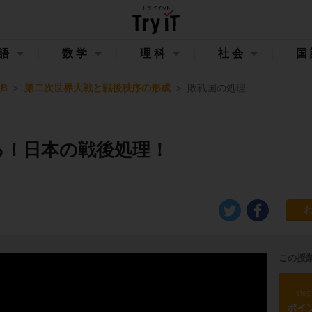
語
数学
理科
社会
国
B
第二次世界大戦と戦後秩序の形成
敗戦国の処理
る！日本の戦後処理！
この授
ste
ポイ