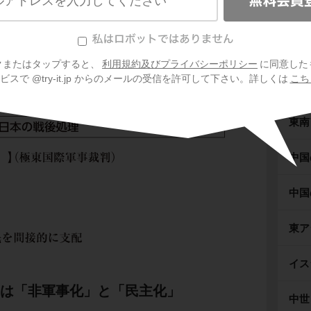
ギリ
米・英・仏・ソの４カ国
による
直接統治
が行
本では
アメリカ１国
による
間接統治
が行わ
ロー
クまたはタップすると、
利用規約及びプライバシーポリシー
に同意した
スで @try-it.jp からのメールの受信を許可して下さい。詳しくは
こち
イン
東南
中国
中国
東ア
イス
マは「非軍事化」と「民主化」
中世