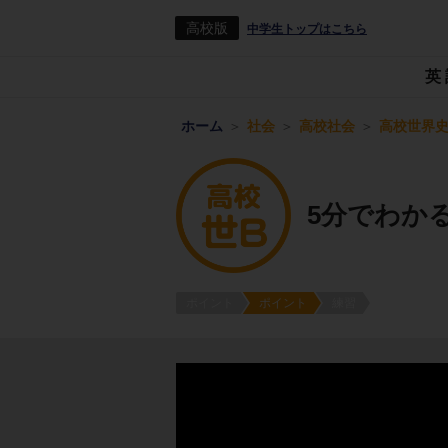
高校版
中学生トップはこちら
英
ホーム
社会
高校社会
高校世界史
5分でわか
ポイント
ポイント
練習