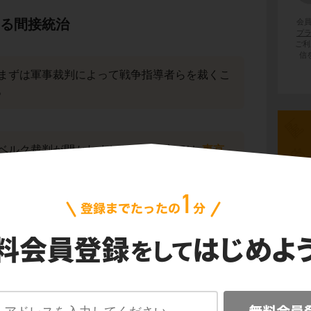
よる間接統治
会
プ
ご利
信
まずは軍事裁判によって戦争指導者らを裁くこ
。
ベルク裁判が開かれましたが、東京では
東京
裁判）
と呼ばれる軍事裁判が開かれました。
湾攻撃を行い太平洋戦争を開始した
東条英機
れました。
連合国軍総司令部（GHQ）
によって占領され
先史
高司令官はアメリカの
マッカーサー
という人物
府を通して
日本を間接統治
しました。
古代