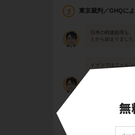
東京裁判／GHQに
日本の戦後処理も、
とから始まりました
ドイツではニュルン
裁判（極東国際軍事
この裁判では、真珠
らが戦犯として裁か
また、戦後の日本は
ました。GHQの最
で、GHQは日本政