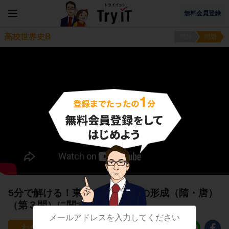
無料会員登録
高校世界史B
問題
問題
5分で解ける！東アジア文明圏の形成（隋・唐）
（第３問）に関する問題
18