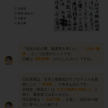
「安史の乱の際、義勇軍を率いた」「
力強い書
風
」という記述がヒントです。
正解は
④顔真卿
（がんしんけい）ですね。
①白居易は、玄宗と楊貴妃のラブロマンスを題
材にした「
長恨歌
」で有名な詩人です。
②韓愈（韓退之）は
古文の復興を提唱した
人
物で、書道家ではありません。
③孔穎達は『
五経正義
』を著し、訓詁学の確
立に寄与した人物です。