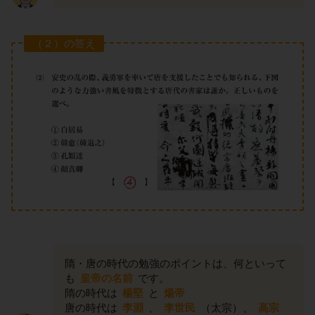
（２）の答え
隋・唐の時代の勉強のポイントは、何といって
も
皇帝の名前
です。
隋の時代は
楊堅
と
煬帝
唐の時代は
李淵
、
李世民
（太宗）、
高宗