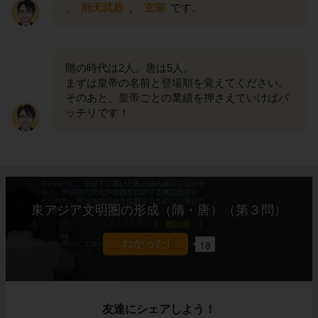
、
則天武后
、
玄宗
です。
隋の時代は2人、唐は5人。
まずは皇帝の名前と登場順を覚えてください。
そのあと、皇帝ごとの業績を押さえていけばバ
ッチリです！
東アジア文明圏の形成（隋・唐）（第３問）
18
友達にシェアしよう！