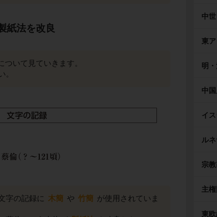
中世
製紙法を改良
東ア
について見ていきます。
明・
い。
中国
イス
ルネ
宗教
主権
文字の記録に
木簡
や
竹簡
が使用されていま
東欧