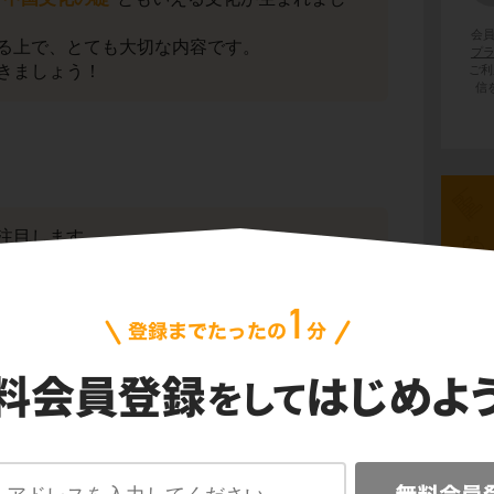
会
る上で、とても大切な内容です。
プ
きましょう！
ご利
信
注目します。
い。
先史
古代