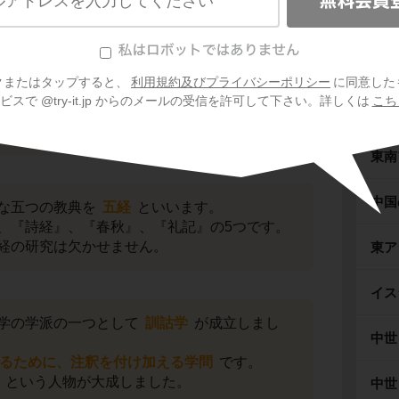
ギリ
ロー
クまたはタップすると、
利用規約及びプライバシーポリシー
に同意した
学問といえば、
儒学
です。
スで @try-it.jp からのメールの受信を許可して下さい。詳しくは
こち
官学化
されて以降、漢代を通して儒学は栄え
イン
東南
中国
な五つの教典を
五経
といいます。
、『詩経』、『春秋』、『礼記』の5つです。
経の研究は欠かせません。
東ア
イス
学の学派の一つとして
訓詁学
が成立しまし
中世
るために、注釈を付け加える学問
です。
）という人物が大成しました。
中世