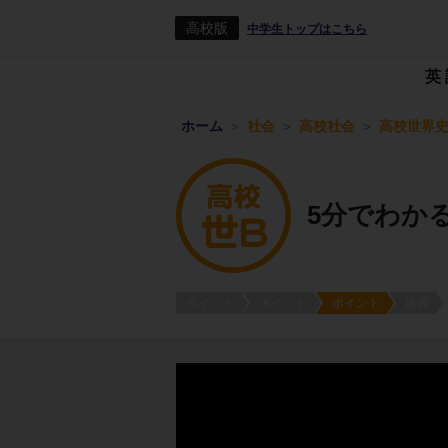
高校版
中学生トップはこちら
英
ホーム
社会
高校社会
高校世界史
5分でわか
ポイント
ポイント
ポイント
練習