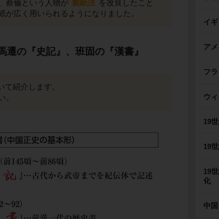
、蔡倫という人物が
製紙法
を改良したこと
紙が広く用いられるようになりました。
イギ
アメ
馬遷の『史記』、班固の『漢書』
フラ
いて紹介します。
ウィ
い。
19
19
19
化
中国