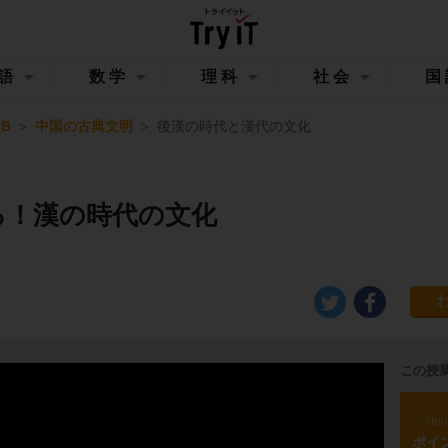
語
数学
理科
社会
国
B
中国の古典文明
後漢の時代と漢代の文化
る！漢の時代の文化
この授
ste
ポイ