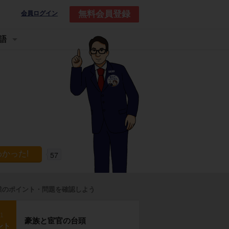
無料会員登録
会員ログイン
語
57
業のポイント・問題を確認しよう
p1
豪族と宦官の台頭
ント