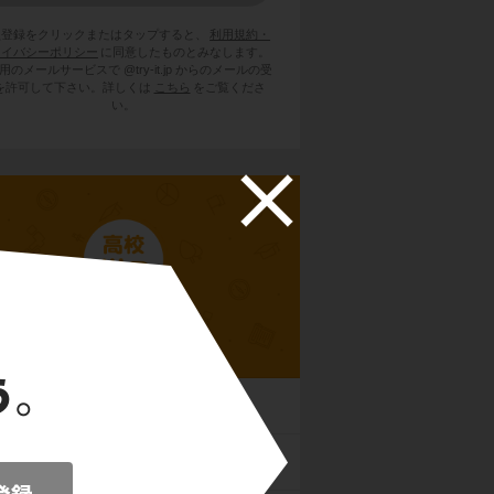
員登録をクリックまたはタップすると、
利用規約・
ライバシーポリシー
に同意したものとみなします。
用のメールサービスで @try-it.jp からのメールの受
を許可して下さい。詳しくは
こちら
をご覧くださ
い。
高校世界史B
時代
オリエント