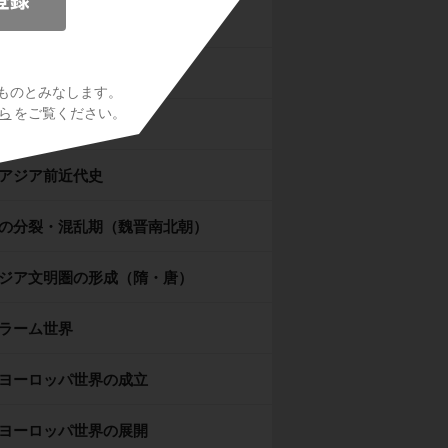
シア世界
マ世界
ものとみなします。
ら
をご覧ください。
ドの古典文明
アジア前近代史
の分裂・混乱期（魏晋南北朝）
ジア文明圏の形成（隋・唐）
ラーム世界
ヨーロッパ世界の成立
ヨーロッパ世界の展開