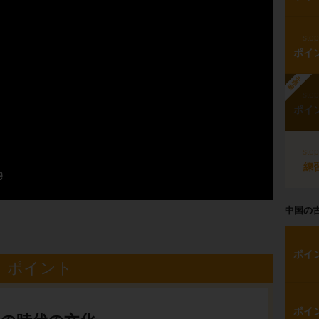
ste
ポイ
勉強中
ste
ポイ
ste
練
中国の
ポイ
ポイント
ポイ