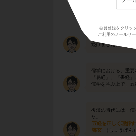
会員登録をクリッ
漢の時代に発達した
ご利用のメールサービ
前漢の時代に儒学が
続けました。
儒学における、重要
『易経』、『書経』
儒学を学ぶ上で、五
後漢の時代には、儒
た。
五経を正しく理解す
鄭玄
（じょうげん