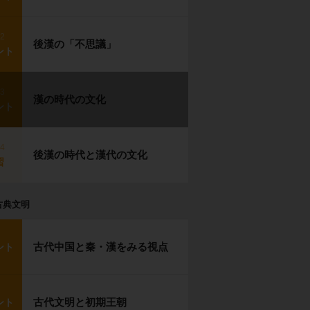
p2
後漢の「不思議」
ント
p3
漢の時代の文化
ント
p4
後漢の時代と漢代の文化
習
古典文明
古代中国と秦・漢をみる視点
ント
古代文明と初期王朝
ント