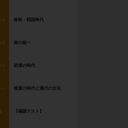
春秋・戦国時代
ント
秦の統一
ント
前漢の時代
ント
後漢の時代と漢代の文化
ント
【確認テスト】
題