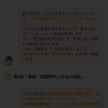
黄河流域で、人びとは集まって住むようにな
り、
小さな集落をどんどんつくっていきまし
た。
その小さな集落が連合することで、黄河では
殷
（いん）という王朝が登場します。
そして殷王朝の統治が続く中、次第に殷に反発
する集落が現われます。
これらの集落は
周
王朝を建国しました。
黄河文明から殷、周までの流れ
を第1回で勉強
します。
第2回「春秋・戦国時代と社会の混乱」
やがて周王朝は
周辺の異民族の攻撃を受け、混
乱の時代を迎えるようになります。
この混乱の時代に、
人びとの暮らす社会や思想