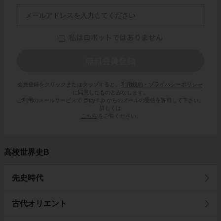
会員登録をクリックまたはタップすると、
利用規約・プライバシーポリシー
に同意したものとみなします。
ご利用のメールサービスで @try-it.jp からのメールの受信を許可して下さい。
詳しくは
こちら
をご覧ください。
高校世界史B
先史時代
古代オリエント