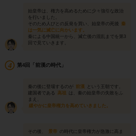
始皇帝は、権力を高めるために少々強引な政治
を行いました。
そのため人びとの反発を買い、始皇帝の死後
秦
は一気に滅亡に向かいます。
秦による中国統一から、滅亡後の混乱までを第3
回で見ていきます。
第4回「前漢の時代」
秦の後に登場するのが
前漢
という王朝です。
建国者である
高祖
は、秦の始皇帝の失敗をふ
まえ、
緩やかに皇帝権力を高めていきました。
その後、
景帝
の時代に皇帝権力が急激に高ま