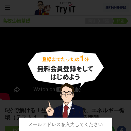
無料会員登録
高校生物基礎
問題
問題
問題
5分で解ける！生態系と物質循環、エネルギー循
環（テスト１、第３問）に関する問題
12