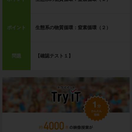
ポイント
生態系の物質循環：窒素循環（２）
問題
【確認テスト１】