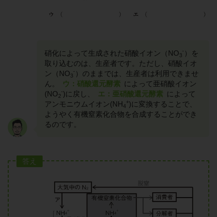
-
硝化によって生成された硝酸イオン（NO
）を
3
取り込むのは、生産者です。ただし、硝酸イオ
-
ン（NO
）のままでは、生産者は利用できませ
3
ん。
ウ：硝酸還元酵素
によって亜硝酸イオン
-
(NO
)に戻し、
エ：亜硝酸還元酵素
によって
2
+
アンモニウムイオン(NH
)に変換することで、
4
ようやく有機窒素化合物を合成することができ
るのです。
答え