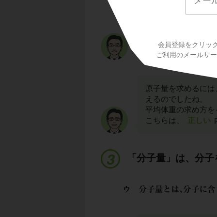
次に、
イ
です。
こちらは、
原子量
まず、原子量とは何
会員登録をクリッ
原子量とは、
元素
ご利用のメールサービ
原子量を求めるには
えるのでしたね。
平均体重の求め方を
こちらは、
正しい
「分子量」は、分子