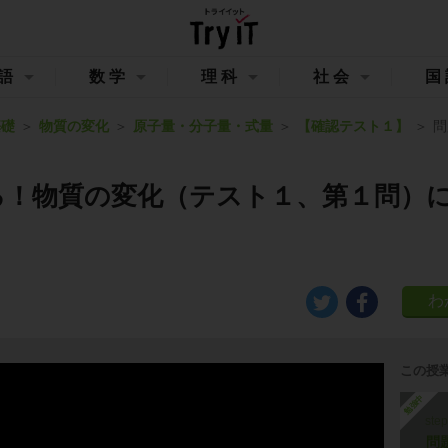
語
数学
理科
社会
国
基礎
物質の変化
原子量・分子量・式量
【確認テスト１】
問
る！物質の変化（テスト１、第１問）
この授
勉強中
ste
問