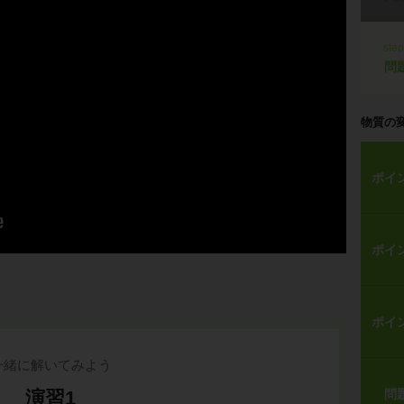
ste
問
物質の
ポイ
ポイ
ポイ
一緒に解いてみよう
演習1
問