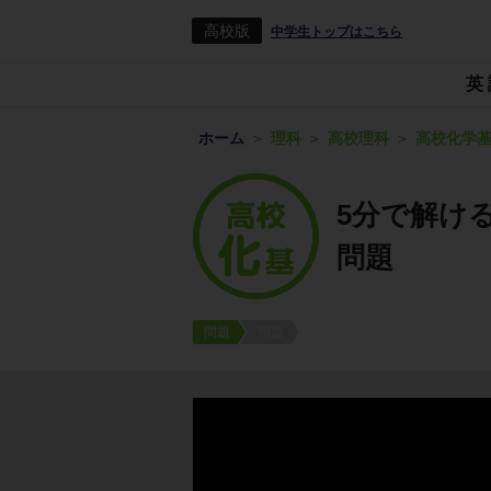
高校版
中学生トップはこちら
英
ホーム
理科
高校理科
高校化学
5分で解け
問題
問題
問題