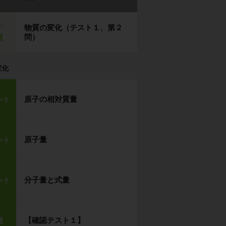
p2
物質の変化（テスト１、第２
問）
題
変化
原子の相対質量
ント
原子量
ント
分子量と式量
ント
【確認テスト１】
題