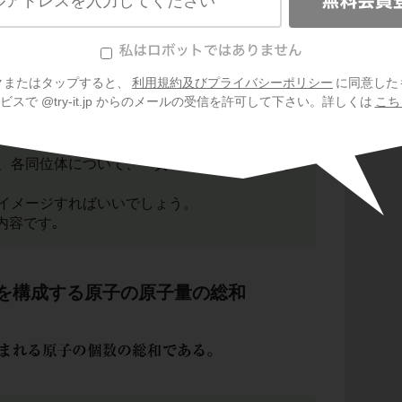
に関する文章です。
か覚えていますか？
クまたはタップすると、
利用規約及びプライバシーポリシー
に同意した
の質量数の平均値
のことでした。
スで @try-it.jp からのメールの受信を許可して下さい。詳しくは
こち
、各同位体について、「質量」×「割合」を考
イメージすればいいでしょう。
内容です｡
を構成する原子の原子量の総和