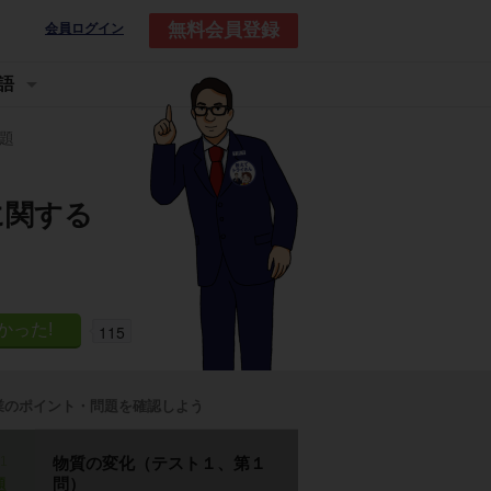
無料会員登録
会員ログイン
語
題
に関する
115
業のポイント・問題を確認しよう
p1
物質の変化（テスト１、第１
問）
題