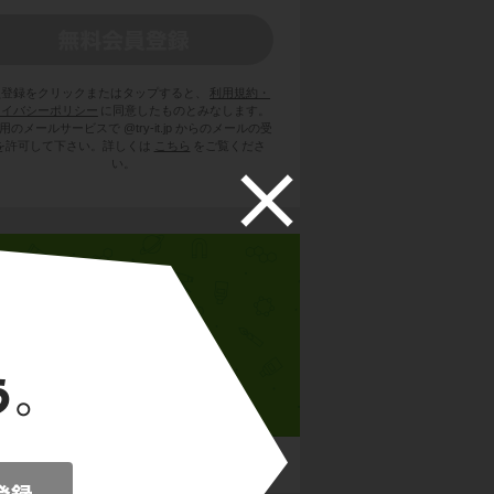
員登録をクリックまたはタップすると、
利用規約・
ライバシーポリシー
に同意したものとみなします。
用のメールサービスで @try-it.jp からのメールの受
を許可して下さい。詳しくは
こちら
をご覧くださ
い。
高校化学基礎
の構成