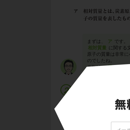
まずは、
ア
です。
相対質量
に関する
原子の質量は非常に
のでしたね。
これは、
正しい
内
「原子量」とは、元