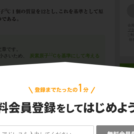
会
プ
ご利
信
文章です。
12
小さいため、
炭素原子
Cを基準にして考える
容です｡
素の質量の平均値
物質