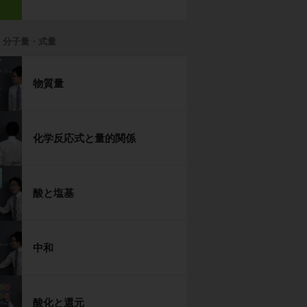
・分子量・式量
物質量
化学反応式と量的関係
酸と塩基
中和
酸化と還元