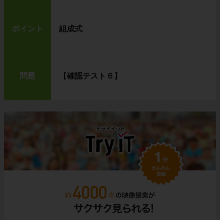
ポイント
組成式
問題
【確認テスト６】