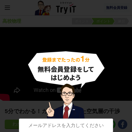
無料会員登録
高校物理
ポイント
ポイント
練習
5分でわかる！ガラスで挟まれた空気層の干渉
23