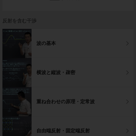
反射を含む干渉
波の基本
横波と縦波・疎密
重ね合わせの原理・定常波
自由端反射・固定端反射