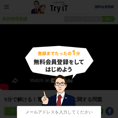
無料会員登録
高校物理基礎
ポイント
ポイント
練習
5分で解ける！電流計、電圧計に関する問題
7