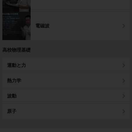
電磁波
高校物理基礎
運動と力
熱力学
波動
原子