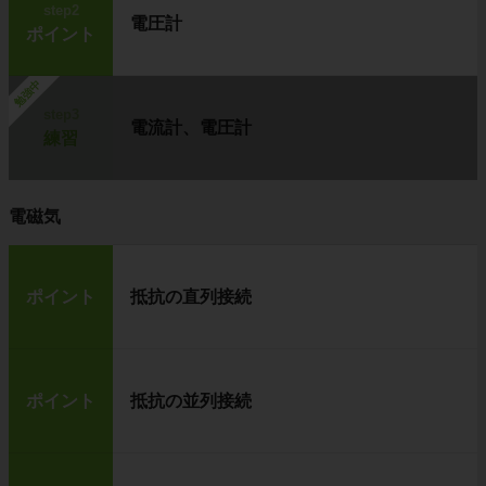
step2
電圧計
ポイント
勉強中
step3
電流計、電圧計
練習
電磁気
ポイント
抵抗の直列接続
ポイント
抵抗の並列接続