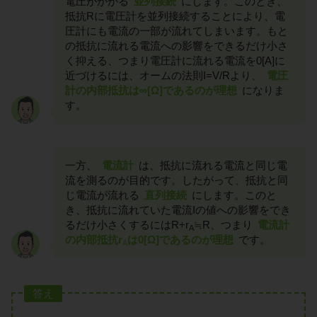
電圧がかかる
並列接続
にします。このとき、
抵抗Rに電圧計を並列接続することにより、電
圧計にも電流の一部が流れてしまいます。もと
の抵抗に流れる電流への影響をできるだけ小さ
く抑える、つまり電圧計に流れる電流を0[A]に
近づけるには、オームの法則I=V/Rより、
電圧
計の内部抵抗は∞[Ω]であるのが理想
になりま
す。
一方、
電流計
は、抵抗に流れる電流と同じ電
流を測るのが目的です。したがって、抵抗と同
じ電流が流れる
直列接続
にします。このと
き、抵抗に流れていた電流Iの値への影響をでき
るだけ小さくするにはR+r
≒R、つまり
電流計
A
の内部抵抗r
は0[Ω]であるのが理想
です。
A
答え