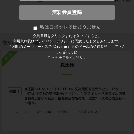
会員登録をクリックまたはタップすると、
利用規約及びプライバシーポリシー
に同意したものとみなします。
交流の練習・例題ピックアップ
ご利用のメールサービスで @try-it.jp からのメールの受信を許可して下さ
い。詳しくは
練習
こちら
をご覧ください。
変圧器