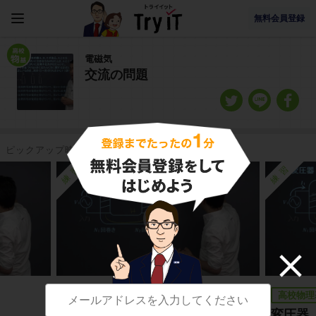
無料会員登録
電磁気
交流の問題
ピックアップ映像授業
練習
練習
高校物理基礎
高校物理
変圧器
変圧器