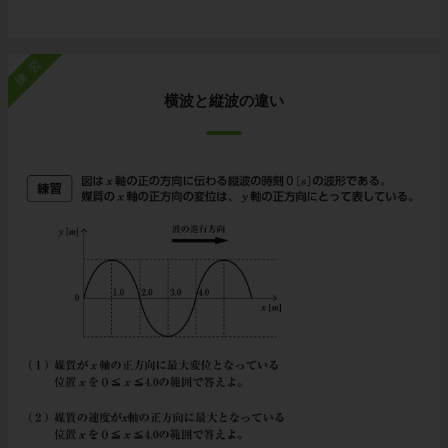
練習
横波と縦波の違い