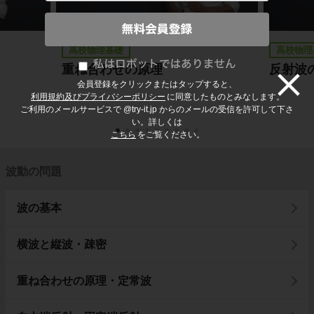
高校物理基礎
高校物理
重ね合わせの原理
反射波
会員登録をクリックまたはタップすると、
利用規約及びプライバシーポリシー
に同意したものとみなします。
ご利用のメールサービスで @try-it.jp からのメールの受信を許可して下さ
い。詳しくは
こちら
をご覧ください。
波動の問題
波の基本
横波と縦波・疎密
重ね合わせの原理・定常波