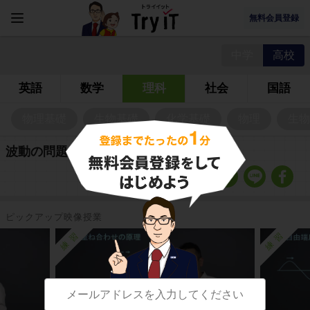
無料会員登録
中学
高校
英語
数学
理科
社会
国語
物理基礎
生物基礎
化学基礎
物理
生物
波動の問題
ピックアップ映像授業
練習
練習