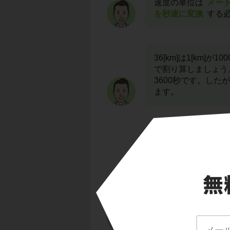
速度の単位は
メート
を秒速に変換
する
36[km]は1[km]が
で割り算しましょう。
3600秒です。した
ます。
車の秒速が10[m/
2
(1/2)mv
に値を代入
えられた数字の小さ