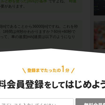
ルと秒を使った[m/s]が基準
ですよね。
時速
必要があります。
1000[m]であることから36000[m]ですね。これを秒
1時間は何秒かわかりますか？60分×60秒で
がって、車の速度[m/s]速度は以下のようになり
s]とわかったら、あとは運動エネルギーの式K=
しましょう。答えの有効数字は、問題文より与
い方に合わせるので2桁となります。