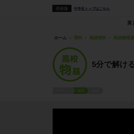
高校版
中学生トップはこちら
英
ホーム
理科
高校理科
高校物理
5分で解け
ポイント
練習
練習