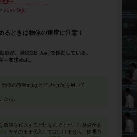
めるときは物体の速度に注意！
体の質量m[kg]と速度v[m/s]を用いて、
したね。
な数値を代入するだけなのですが、注意点があ
/h]
をそのまま代入してはいけません。物理の