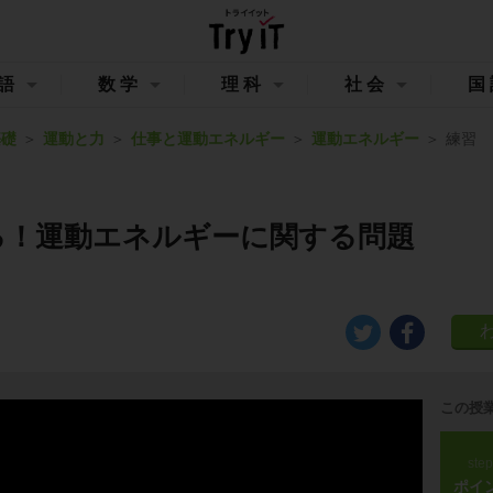
語
数学
理科
社会
国
基礎
運動と力
仕事と運動エネルギー
運動エネルギー
練習
る！運動エネルギーに関する問題
この授
ste
ポイ