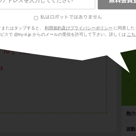
会
プ
ご利
信
クまたはタップすると、
利用規約及びプライバシーポリシー
に同意した
スで @try-it.jp からのメールの受信を許可して下さい。詳しくは
こち
熱力
波動