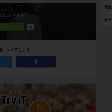
電磁
運動エネルギー
原子
19
達にシェアしよう！