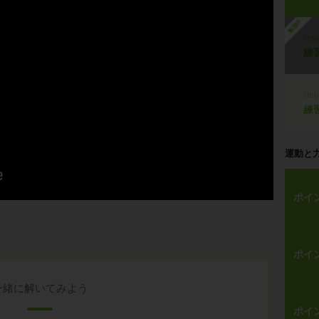
勉強中
ste
練
ste
練
運動と
ポイ
ポイ
一緒に解いてみよう
ポイ