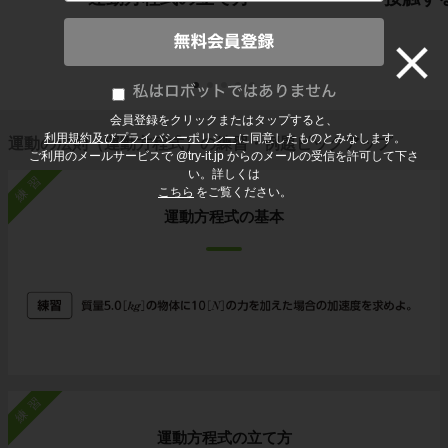
会員登録をクリックまたはタップすると、
利用規約及びプライバシーポリシー
に同意したものとみなします。
運動の法則（運動方程式）の練習・例題ピックアップ
ご利用のメールサービスで @try-it.jp からのメールの受信を許可して下さ
い。詳しくは
練習
こちら
をご覧ください。
運動方程式の基本
練習
運動方程式の立て方