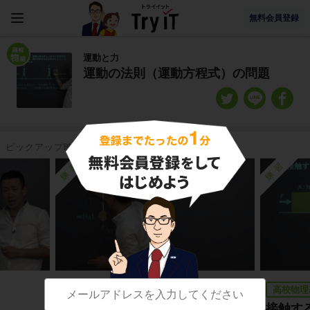
無料会員登録
運動と力
運動の法則（運動方程式）の問題
ピックアップ映像授業
練習
練習
高校物理基礎
高校物理
運動方程式の立て方
接触す