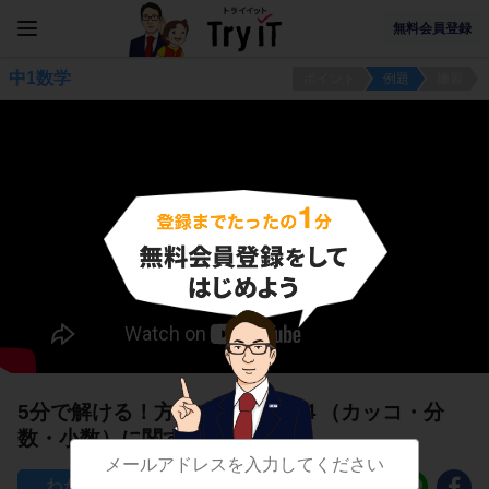
無料会員登録
中1数学
ポイント
例題
練習
5分で解ける！方程式の解き方４（カッコ・分
数・小数）に関する問題
674