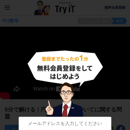
無料会員登録
中1数学
ポイント
例題
練習
5分で解ける！円周率「
π
」についてに関する問
題
235