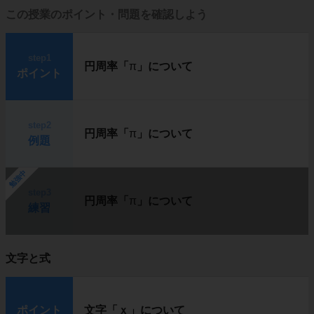
この授業のポイント・問題を確認しよう
step1
円周率「
π
」について
ポイント
step2
円周率「
π
」について
例題
勉強中
step3
円周率「
π
」について
練習
文字と式
ポイント
文字「ｘ」について