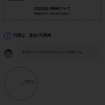
円周は、直径×円周率
半径が３ｃｍの円は次のような図だね。