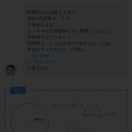
円周の公式は覚えてる？
直径×円周率３．１４
で求めたよね。
３．１４が計算面倒くさい数字だったけど、
中学校ではラッキー！
円周率３．１４は文字πで表すんだったね。
半径が３ｃｍだから、円周は
３×２×π
＝
６π（ｃｍ）
が答えだよ。
答え