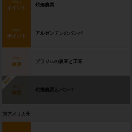
step2
焼畑農業
ポイント
step3
アルゼンチンのパンパ
ポイント
step4
ブラジルの農業と工業
練習
勉強中
step5
焼畑農業とパンパ
練習
南アメリカ州