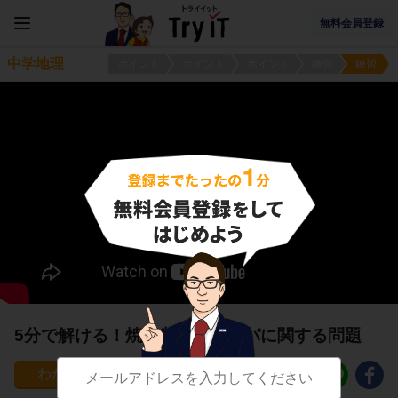
無料会員登録
中学地理
ポイント
ポイント
ポイント
練習
練習
5分で解ける！焼畑農業とパンパに関する問題
95