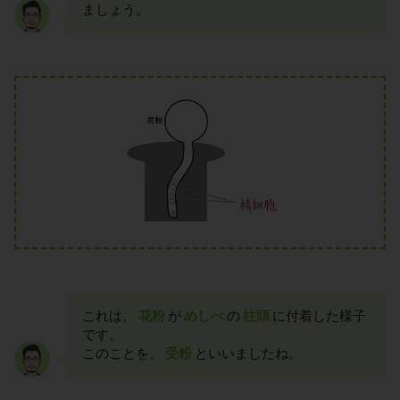
ましょう。
これは、
花粉
が
めしべ
の
柱頭
に付着した様子
です。
このことを、
受粉
といいましたね。