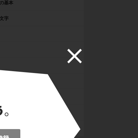
の基本
文字
・反語・詠嘆
・願望
他の句形