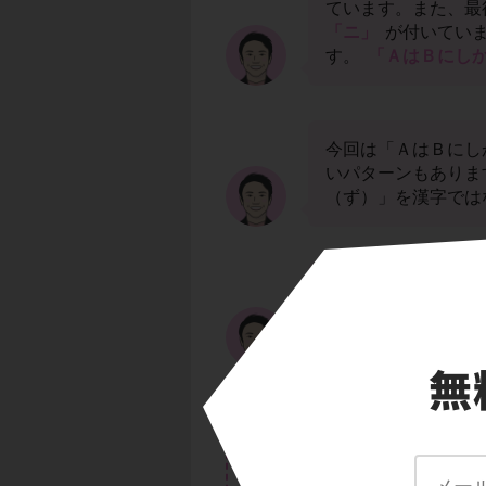
ています。また、最
「ニ」
が付いていま
す。
「ＡはＢにし
今回は「ＡはＢにし
いパターンもありま
（ず）」を漢字では
最初の二文字「巧詐
いう意味です。最後
る」
という意味で
答え