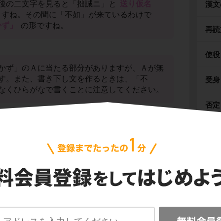
後の二文字を見ると「拙誠ニ」と
送り仮名
漢文
すね。その間に「不如」が来ているわけで
かず」
の形ですね。
再読
使役
かず」のＡに当たる部分がありますが、Ａが無
す。また、書き下し文を作るときは、「不
受身
なくひらがなで書くことに注意してください。
否定
疑問
」は、注釈にある通り
「巧みに人を偽る」
と
の二文字「拙誠」は
「不器用でも誠実であ
す。
仮定
その
漢詩