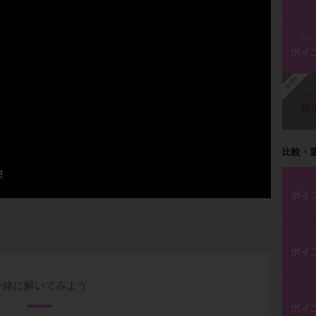
ste
ポイ
勉強中
ste
練
比較・
ポイ
ポイ
一緒に解いてみよう
ポイ