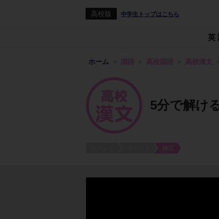
高校版
中学生トップはこちら
英
ホーム
国語
高校国語
高校漢文
5分で解け
ポイント
ポイント
練習