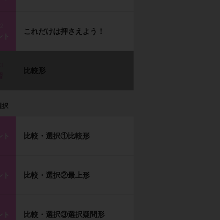
p2
これだけは押さえよう！
ント
p3
比較形
習
選択
比較・選択①比較形
ント
比較・選択②最上形
ント
比較・選択③選択疑問形
ント