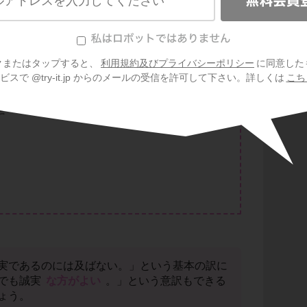
クまたはタップすると、
利用規約及びプライバシーポリシー
に同意した
スで @try-it.jp からのメールの受信を許可して下さい。詳しくは
こち
実であるのには及ばない。」という基本の訳に
でも誠実
な方がよい
。」という意訳もできる
ょう。