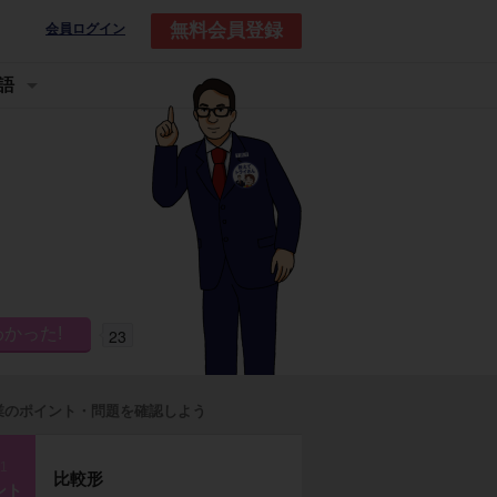
無料会員登録
会員ログイン
語
23
業のポイント・問題を確認しよう
p1
比較形
ント