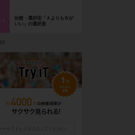
比較・選択④「ＡよりもＢが
ント
いい」の選択形
選択