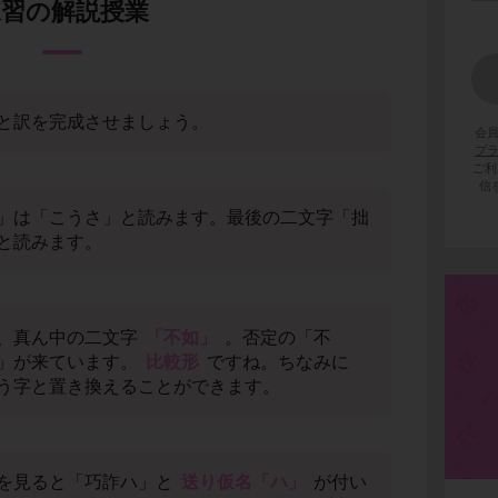
練習の解説授業
と訳を完成させましょう。
会
プ
ご利
信
」は「こうさ」と読みます。最後の二文字「拙
と読みます。
、真ん中の二文字
「不如」
。否定の「不
」が来ています。
比較形
ですね。ちなみに
う字と置き換えることができます。
を見ると「巧詐ハ」と
送り仮名「ハ」
が付い