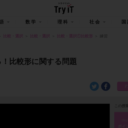
語
数学
理科
社会
国
比較・選択
比較・選択
比較・選択①比較形
練習
る！比較形に関する問題
この授
ste
ポイ