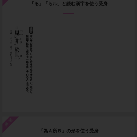
「る」「らル」と読む漢字を使う受身
練習
「為Ａ所Ｂ」の形を使う受身