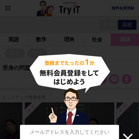
無料会員登録
中学
高校
英語
数学
理科
社会
国語
古文
漢文
受身の問題
ピックアップ映像授業
練習
練習