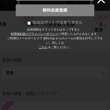
高校漢文
高校漢文
受身
「Ｂ於Ａ」の形を使う受身
「る」
受身
会員登録をクリックまたはタップすると、
利用規約及びプライバシーポリシー
に同意したものとみなします。
ご利用のメールサービスで @try-it.jp からのメールの受信を許可して下さ
い。詳しくは
こちら
をご覧ください。
受身の問題
受身
受身の練習・例題ピックアップ
練習