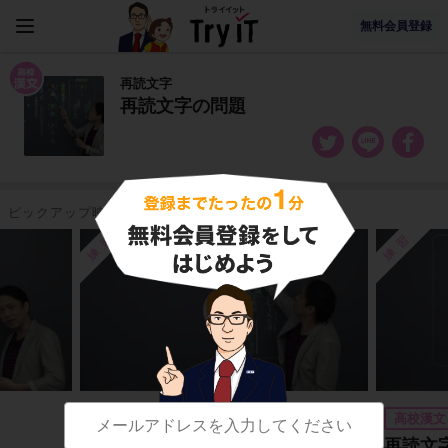
無料会員登録
再読文字
再読文字の問題
ピックアップ映像授業
練習
練習
高校漢文
高校漢文
再読文字 「将・且」
再読文