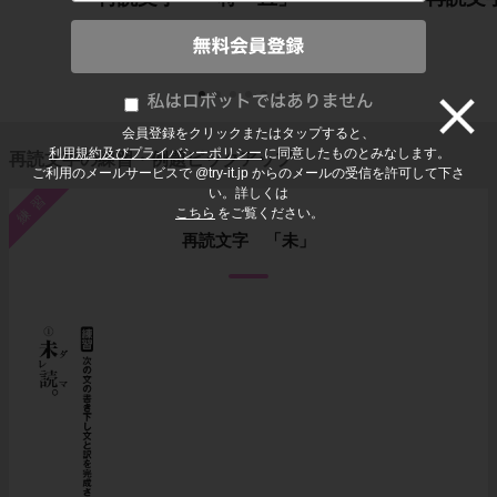
会員登録をクリックまたはタップすると、
利用規約及びプライバシーポリシー
に同意したものとみなします。
再読文字の練習・例題ピックアップ
ご利用のメールサービスで @try-it.jp からのメールの受信を許可して下さ
い。詳しくは
練習
こちら
をご覧ください。
再読文字 「未」