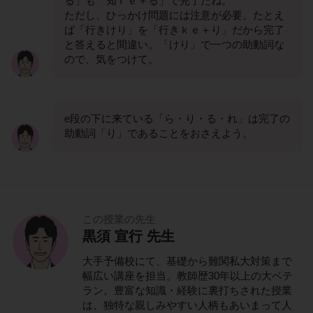
る」も「知ｒｅ＋る」で完了だね。
ただし、ひっかけ問題には注意が必要。たとえ
ば「行きけり」を「行きｋｅ＋り」だから完了
と答えると間違い。「けり」で一つの助動詞な
ので、気をつけて。
e段の下に来ている「ら・り・る・れ」は完了の
助動詞「り」であることをおさえよう。
この授業の先生
黒須 宣行 先生
大手予備校にて、基礎から難関私大対策まで
幅広い講座を担当。教師歴30年以上の大ベテ
ラン。豊富な知識・経験に裏打ちされた授業
は、独特な親しみやすい人柄もあいまって人