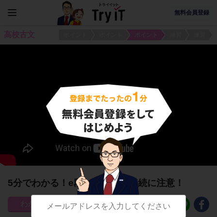
無料会員登録
高校古文
ポイント
ポイント
ポイント
練習
練習
5分でわかる！e段＋「り」の接続に注意！
61