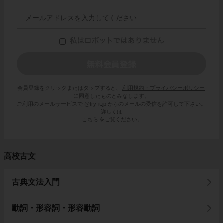
会員登録をクリックまたはタップすると、
利用規約・プライバシーポリシー
に同意したものとみなします。
ご利用のメールサービスで @try-it.jp からのメールの受信を許可して下さい。
詳しくは
こちら
をご覧ください。
高校古文
古典文法入門
動詞・形容詞・形容動詞