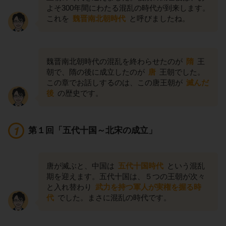
よそ300年間にわたる混乱の時代が到来します。
これを
魏晋南北朝時代
と呼びましたね。
魏晋南北朝時代の混乱を終わらせたのが
隋
王
朝で、隋の後に成立したのが
唐
王朝でした。
この章でお話しするのは、この唐王朝が
滅んだ
後
の歴史です。
第１回「五代十国～北宋の成立」
唐が滅ぶと、中国は
五代十国時代
という混乱
期を迎えます。五代十国は、５つの王朝が次々
と入れ替わり
武力を持つ軍人が実権を握る時
代
でした。まさに混乱の時代です。