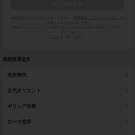
会員登録をクリックまたはタップすると、
利用規約・プライバシーポリシー
に同意したものとみなします。
ご利用のメールサービスで @try-it.jp からのメールの受信を許可して下さい。
詳しくは
こちら
をご覧ください。
高校世界史B
先史時代
古代オリエント
ギリシア世界
ローマ世界