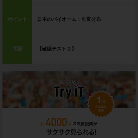
ポイント
日本のバイオーム：垂直分布
問題
【確認テスト２】
最後に
一番右の観察器具
は、
双眼実体顕微鏡
です。
双眼実体顕微鏡は、３つの観察器具の中で唯
一、観察するものを立体的に見ることができま
す。
ただし、顕微鏡とくらべると、倍率は低くなっ
ています。