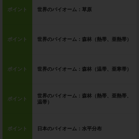
ポイント
世界のバイオーム：草原
ポイント
世界のバイオーム：森林（熱帯、亜熱帯）
真ん中の観察器具
は
顕微鏡
です。
顕微鏡は、倍率が高く、物をとても大きく見る
ポイント
世界のバイオーム：森林（温帯、亜寒帯）
ことができる
点で優れています。
ただし、顕微鏡は、観察するものに対して下か
ら光を当てて見る道具なので、ものをうすくき
らないと観察できません。
世界のバイオーム：森林（熱帯、亜熱帯、
ポイント
温帯）
立体的に観察できる双眼実体顕微鏡
ポイント
日本のバイオーム：水平分布