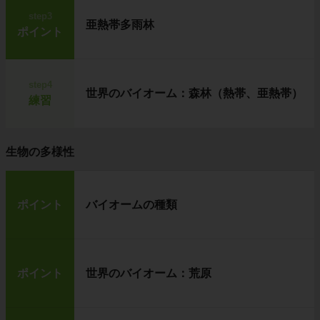
step3
亜熱帯多雨林
ポイント
左の虫メガネ
の名前を、
ルーペ
といいます。
ルーペは、小さくてどこにでも持ち運べるた
step4
め、手軽に観察が行える
ところが魅力です。
世界のバイオーム：森林（熱帯、亜熱帯）
練習
しかし、ルーペは他の観察器具に比べ、ものを
あまり大きく見ることはできません。
つまり、
倍率が低い
という欠点があります。
生物の多様性
倍率が高い顕微鏡
ポイント
バイオームの種類
ポイント
世界のバイオーム：荒原