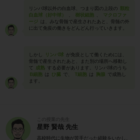
リンパ球以外の白血球、つまり図の上段の
顆粒
白血球（好中球）
、
樹状細胞
、
マクロファ
ージ
は、みな骨髄で産生されたあと、骨髄の外
に出て免疫の働きをどんどん行っていきます。
しかし
リンパ球
が免疫として働くためには、
骨髄で産生されたあと、また別の場所へ移動し
て
成熟
する必要があります。リンパ球のうち
B細胞
は
ひ臓
で、
T細胞
は
胸腺
で成熟し
ます。
この授業の先生
星野 賢哉 先生
高校時代に生物が苦手だった経験をいかし、