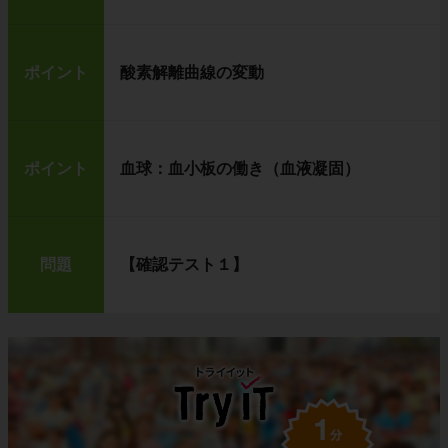
ポイント
酸素解離曲線の変動
ポイント
血球：血小板の働き（血液凝固）
問題
【確認テスト１】