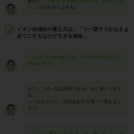
確かに、
Feの方が手前にあるので、反応しやす
い
ことがわかりますね。
イオン化傾向の覚え方は、「リー貸そうかなまぁ
あてにするなひどすぎる借金」
Li K Ca Na Mg Al Zn Fe Ni Sn Pb (H
) Cu
2
Hg Ag Pt Au
さて、この一覧は便利ですが、少し長いですよ
ね。
いつものように、語呂あわせを使って覚えまし
ょう。
「リー 貸そう か な ま ぁ あ て に す