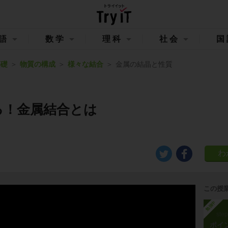
語
数学
理科
社会
国
基礎
物質の構成
様々な結合
金属の結晶と性質
る！金属結合とは
この授
勉強中
ste
ポイ