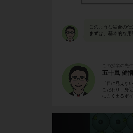
このような結合の仕
まずは、基本的な用
この授業の先
五十嵐 健悟
「目に見えな
こだわり、身
によく出るポ