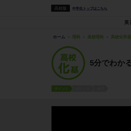
高校版
中学生トップはこちら
英
ホーム
理科
高校理科
高校化学
5分でわか
ポイント
ポイント
練習