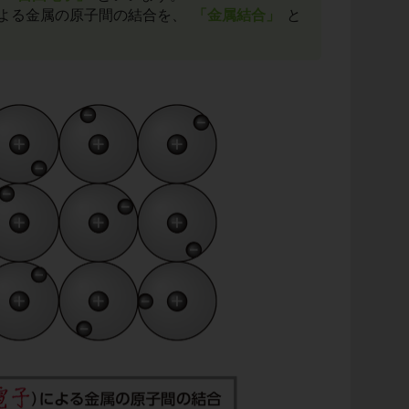
よる金属の原子間の結合を、
「金属結合」
と