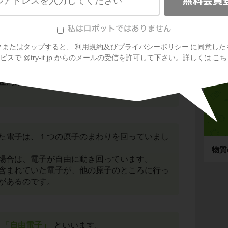
信
に、「＋」と書かれています。
クまたはタップすると、
利用規約及びプライバシーポリシー
に同意した
を表しています。
スで @try-it.jp からのメールの受信を許可して下さい。詳しくは
こち
しているわけですが、＋と＋のものだけでは結
せん。
金属原子のまわりにある、「マイナス」とかか
た電子は、１つの原子のまわりを回っていまし
物質
場合は、電子が自由に動き回っています。
含まれていた電子が、他の原子のところに行っ
があるのです。
「自由電子」
といいます。