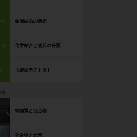
金属結晶の構造
ント
化学結合と物質の分類
ント
【確認テスト８】
題
結合
純物質と混合物
化合物と元素