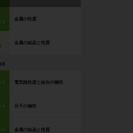
p2
金属の性質
ント
p3
金属の結晶と性質
習
構成
電気陰性度と結合の極性
ント
分子の極性
ント
金属の結晶と性質
ント