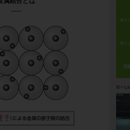
金属結合とは
ポイ
ポイ
問
様々な