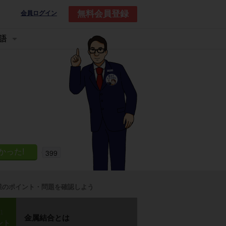
無料会員登録
会員ログイン
語
399
業のポイント・問題を確認しよう
p1
金属結合とは
ント