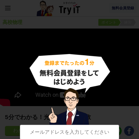
無料会員登録
高校物理
ポイント
練習
5分でわかる！光の強さと光子数
73