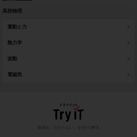
高校物理
運動と力
熱力学
波動
電磁気
勉強の「わからない」を5分で解決