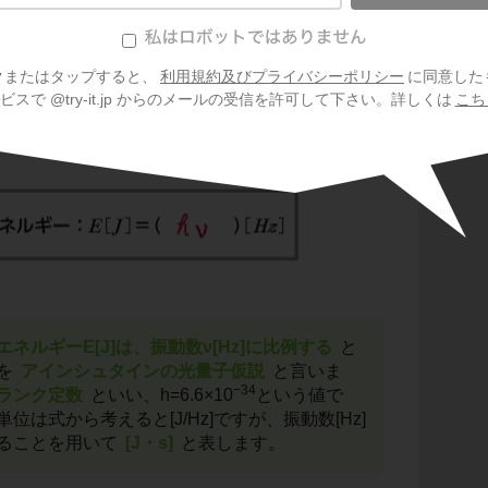
電磁
光子1個1個に注目した時、その
光子1個が持つ
振動数ν[Hz]、比例定数h
を用いて下のように定
クまたはタップすると、
利用規約及びプライバシーポリシー
に同意した
スで @try-it.jp からのメールの受信を許可して下さい。詳しくは
こち
エネルギーE[J]は、振動数ν[Hz]に比例する
と
を
アインシュタインの光量子仮説
と言いま
−34
ランク定数
といい、h=6.6×10
という値で
は式から考えると[J/Hz]ですが、振動数[Hz]
あることを用いて
[J・s]
と表します。