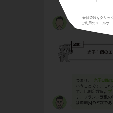
アインシュタインは
エネルギーE[J]
を
会員登録をクリッ
義しました。
ご利用のメールサービ
つまり、
光子1個の
いうことです。これ
す。比例定数hは
プ
す。プランク定数の単位
は周期[s]の逆数で