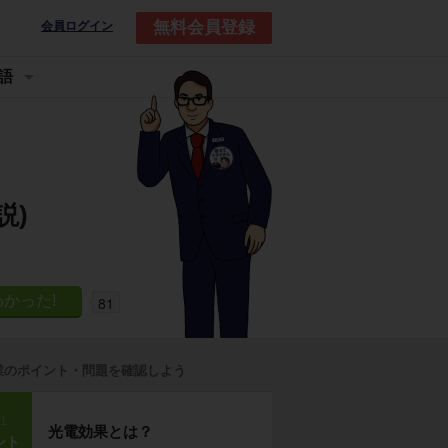
無料会員登録
会員ログイン
語
説)
81
業のポイント・問題を確認しよう
p1
光電効果とは？
ント