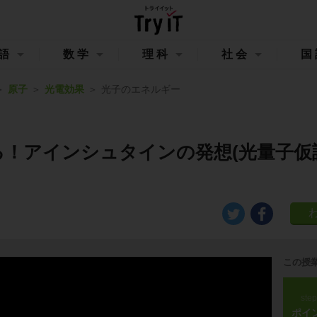
語
数学
理科
社会
国
原子
光電効果
光子のエネルギー
る！アインシュタインの発想(光量子仮
この授
ste
ポイ