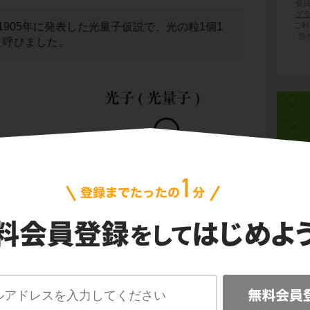
会
プ
ご利
905年に発表した光量子仮説で、光の粒1個1
信
と呼びました。
運動
熱力
波動