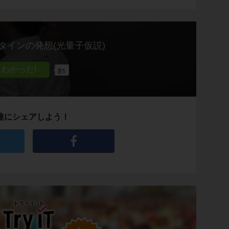
タインの発想(光量子仮説)
81
達にシェアしよう！