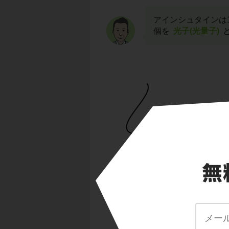
アインシュタインは1
個を
光子(光量子)