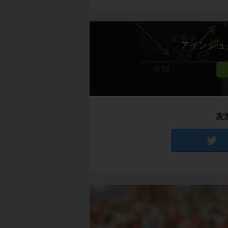
アインシュ
友