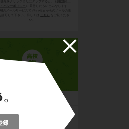
員登録をクリックまたはタップすると、
利用規約・
ライバシーポリシー
に同意したものとみなします。
用のメールサービスで @try-it.jp からのメールの受
を許可して下さい。詳しくは
こちら
をご覧くださ
い。
高校物理
と力
学