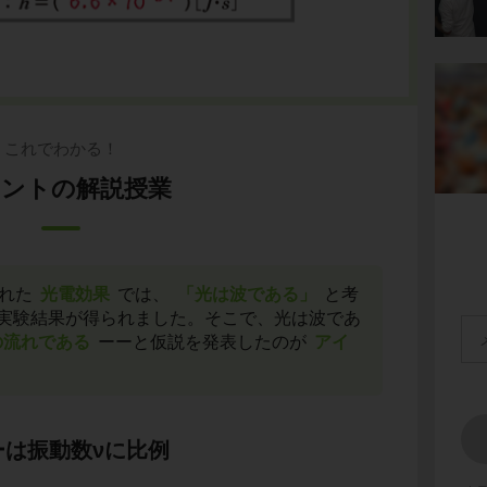
これでわかる！
ントの解説授業
された
光電効果
では、
「光は波である」
と考
実験結果が得られました。そこで、光は波であ
の流れである
ーーと仮説を発表したのが
アイ
。
ーは振動数νに比例