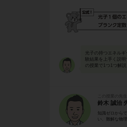
光子の持つエネルギ
験結果を上手く説明
の授業で1つ1つ解
この授業の先
鈴木 誠治 
知識ゼロから
い、難解な物