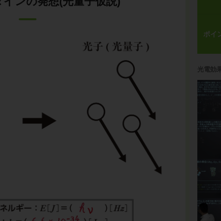
インの発想(光量子仮説)
ポイ
光電効