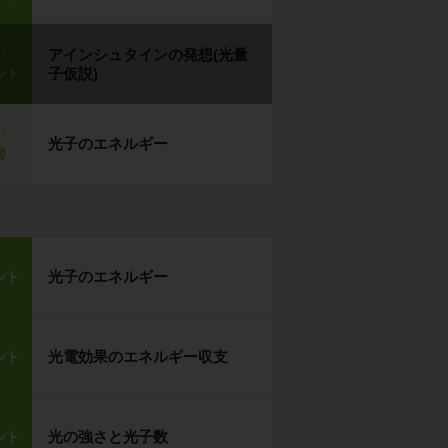
p2
アインシュタインの発想(光量
子仮説)
ント
p3
光子のエネルギー
習
光子のエネルギー
ント
光電効果のエネルギー収支
ント
光の強さと光子数
ント