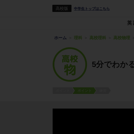
高校版
中学生トップはこちら
英
ホーム
理科
高校理科
高校物理
5分でわか
ポイント
ポイント
練習