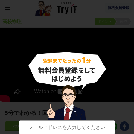
無料会員登録
高校物理
ポイント
練習
5分でわかる！回折格子
164