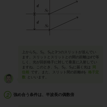
上からS
、S
、S
と3つのスリットが並んでい
1
2
3
ます。スリットとスリットとの間の距離はdで等
しく、光が回折格子に対して垂直に入射してい
ますね。このとき、S
、S
、S
に届く光は
同
1
2
3
位相
です。また、スリット間の距離dを
格子定
数
といいます。
強め合う条件は、半波長の偶数倍