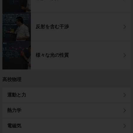
反射を含む干渉
様々な光の性質
高校物理
運動と力
熱力学
電磁気