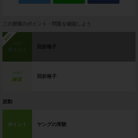
この授業のポイント・問題を確認しよう
勉強中
step1
回折格子
ポイント
step2
回折格子
練習
波動
ポイント
ヤングの実験