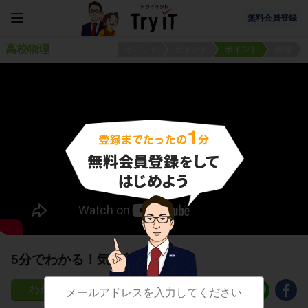
無料会員登録
高校物理
ポイント
ポイント
ポイント
練習
5分でわかる！気化熱（蒸発熱）
80