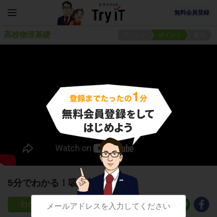
無料会員登録
高校物理基礎
ポイント
ポイント
練習
5分でわかる！吸収熱と放射熱
25