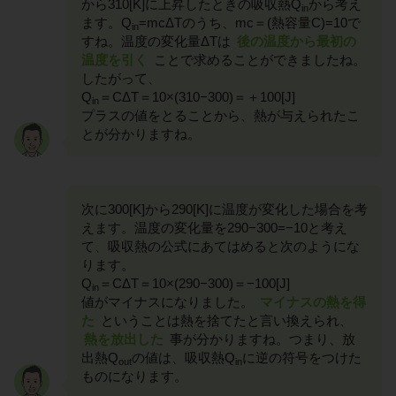
から310[K]に上昇したときの吸収熱Q
から考え
in
ます。Q
=mcΔTのうち、mc＝(熱容量C)=10で
in
すね。温度の変化量ΔTは
後の温度から最初の
温度を引く
ことで求めることができましたね。
したがって、
Q
＝CΔT＝10×(310−300)＝＋100[J]
in
プラスの値をとることから、熱が与えられたこ
とが分かりますね。
次に300[K]から290[K]に温度が変化した場合を考
えます。温度の変化量を290−300=−10と考え
て、吸収熱の公式にあてはめると次のようにな
ります。
Q
＝CΔT＝10×(290−300)＝−100[J]
in
値がマイナスになりました。
マイナスの熱を得
た
ということは熱を捨てたと言い換えられ、
熱を放出した
事が分かりますね。つまり、放
出熱Q
の値は、吸収熱Q
に逆の符号をつけた
out
in
ものになります。