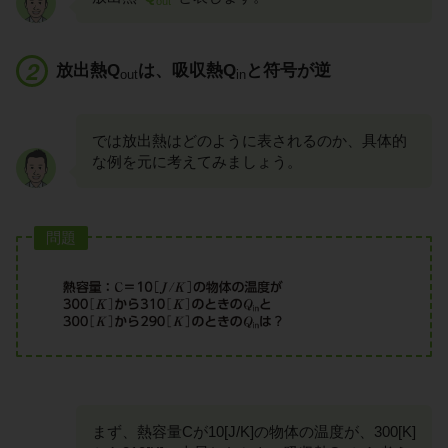
out
放出熱Q
は、吸収熱Q
と符号が逆
out
in
では放出熱はどのように表されるのか、具体的
な例を元に考えてみましょう。
問題
まず、熱容量Cが10[J/K]の物体の温度が、300[K]