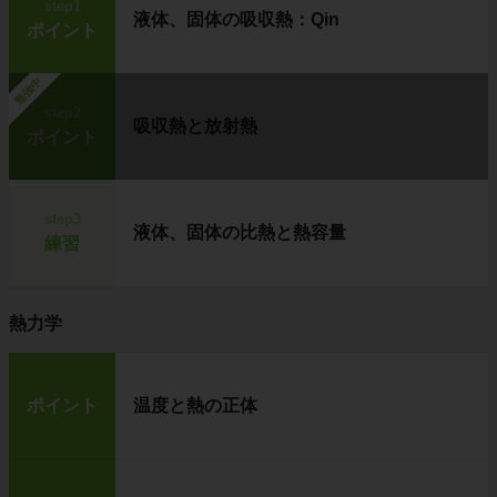
step1
液体、固体の吸収熱：Qin
ポイント
勉強中
step2
吸収熱と放射熱
ポイント
step3
液体、固体の比熱と熱容量
練習
熱力学
ポイント
温度と熱の正体