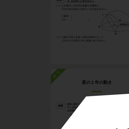
練習
星の１年の動き