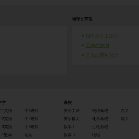
地球と宇宙
銀河系と太陽系
天体の観測
天体の満ち欠け
中学
高校
中1英語
中1理科
英語文法
物理基礎
古文
中2英語
中2理科
英語構文
化学基礎
漢文
中3英語
中3理科
数学Ⅰ
生物基礎
中1数学
地理
数学Ⅱ
物理