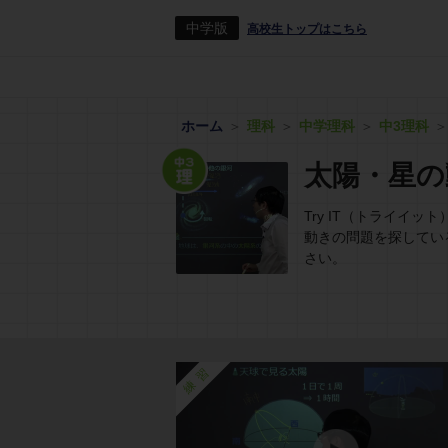
中学版
高校生トップはこちら
ホーム
理科
中学理科
中3理科
太陽・星の
Try IT（トライ
動きの問題を探してい
さい。
練習