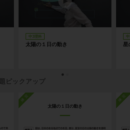
中3理科
中
太陽の１日の動き
星
題ピックアップ
練習
練習
太陽の１日の動き