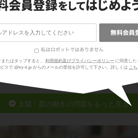
クまたはタップすると、
利用規約及びプライバシーポリシー
に同意した
スで @try-it.jp からのメールの受信を許可して下さい。詳しくは
こち
太陽・星の動きの問題をもっと見る