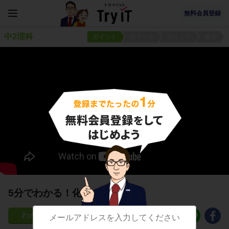
無料会員登録
中2理科
ポイント
ポイント
ポイント
練習
5分でわかる！化合とは
805