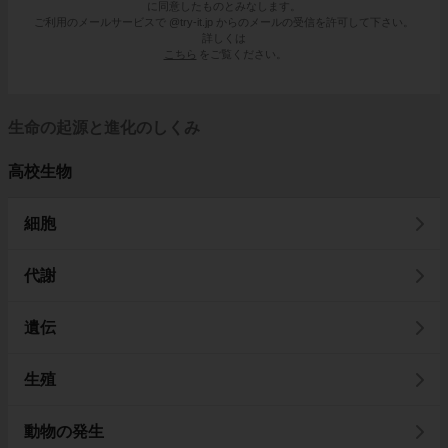
に同意したものとみなします。
ご利用のメールサービスで @try-it.jp からのメールの受信を許可して下さい。
詳しくは
こちら
をご覧ください。
生命の起源と進化のしくみ
高校生物
細胞
代謝
遺伝
生殖
動物の発生