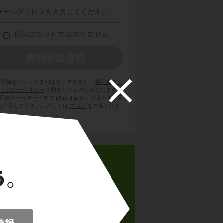
員登録をクリックまたはタップすると、
利用規約・
ライバシーポリシー
に同意したものとみなします。
用のメールサービスで @try-it.jp からのメールの受
を許可して下さい。詳しくは
こちら
をご覧くださ
い。
中1理科