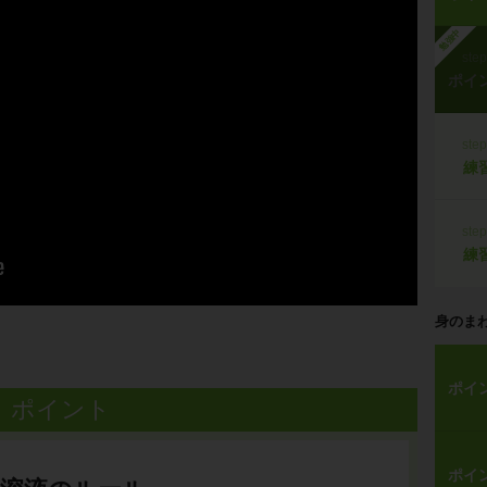
勉強中
ste
ポイ
ste
練
ste
練
身のま
ポイ
ポイント
ポイ