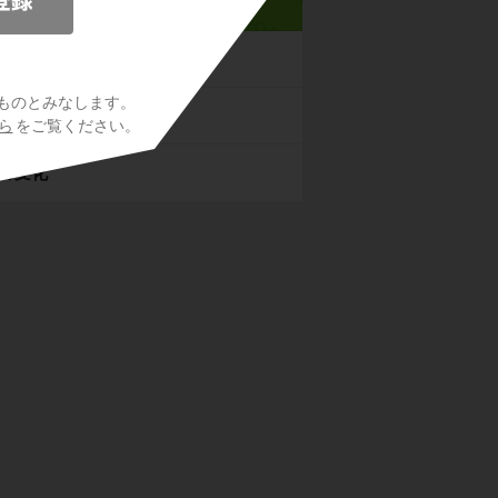
の世界
ものとみなします。
音・力
ら
をご覧ください。
の変化