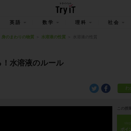
英語
数学
理科
社会
身のまわりの物質
水溶液の性質
水溶液の性質
る！水溶液のルール
この授
ste
ポイ