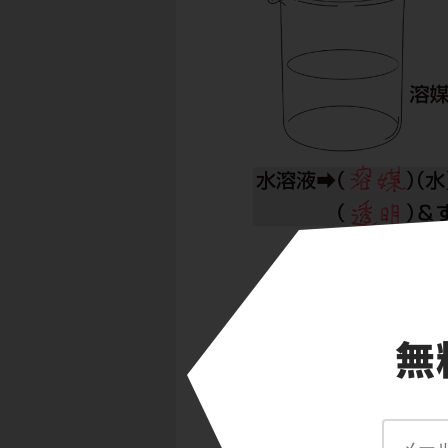
まずは、水溶液の用
水溶液とは水に何か
水のように、
もの
また、
溶けている
例えば食塩水の
溶