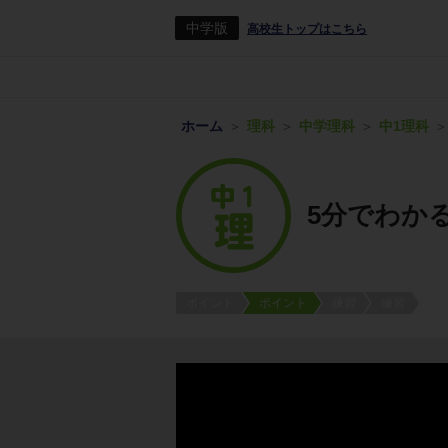
中学版
高校生トップはこちら
ホーム
理科
中学理科
中1理科
5分でわか
ポイント
ポイント
練習
練習