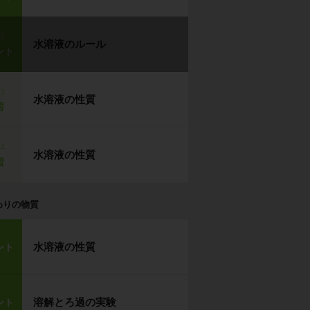
p2
水溶液のルール
ント
p3
水溶液の性質
習
p4
水溶液の性質
習
わりの物質
水溶液の性質
ント
溶解とろ過の実験
ント