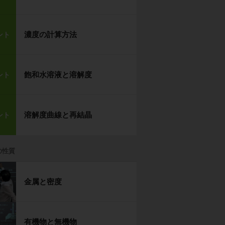
濃度の計算方法
ント
飽和水溶液と溶解度
ント
溶解度曲線と再結晶
ント
の性質
金属と密度
有機物と無機物