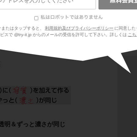
植物
クまたはタップすると、
利用規約及びプライバシーポリシー
に同意した
光・
スで @try-it.jp からのメールの受信を許可して下さい。詳しくは
こち
大地
透明＆ずっと濃さが同じ