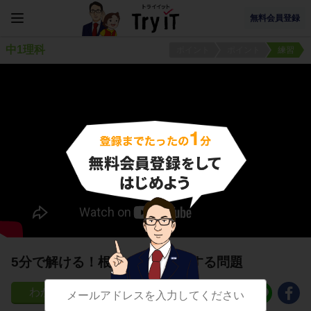
無料会員登録
中1理科
ポイント
ポイント
練習
5分で解ける！根のつくりに関する問題
90