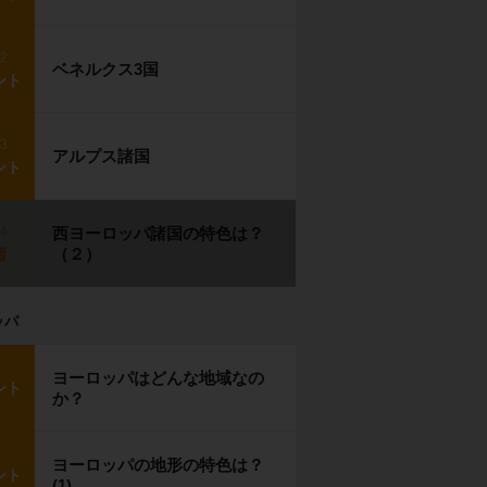
p2
ベネルクス3国
ント
p3
アルプス諸国
ント
p4
西ヨーロッパ諸国の特色は？
（２）
習
ッパ
ヨーロッパはどんな地域なの
ント
か？
ヨーロッパの地形の特色は？
ント
(1)