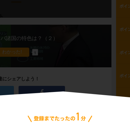
ポイ
ト
ポイ
ダ北部は、一年中気温が低いという話をしまし
ッパ諸国の特色は？（２）
らしているのが
イヌイット
です。
1
ポイ
中心は
狩り
で、アザラシや
カリブー（野生
ポイ
達にシェアしよう！
って食べています。
ポイ
たイヌイットの住居を、
イグルー
と呼びま
ポイ