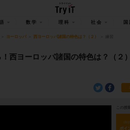
語
数学
理科
社会
国
ヨーロッパ
西ヨーロッパ諸国の特色は？（２）
練習
る！西ヨーロッパ諸国の特色は？（２
この授
ste
ポイ