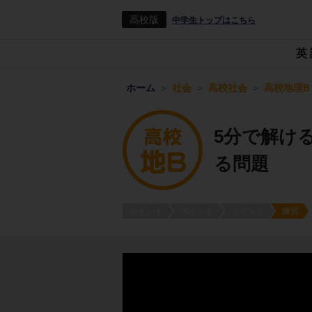
高校版
中学生トップはこちら
英
ホーム
社会
高校社会
高校地理B
5分で解け
る問題
ポイント
ポイント
ポイント
練習