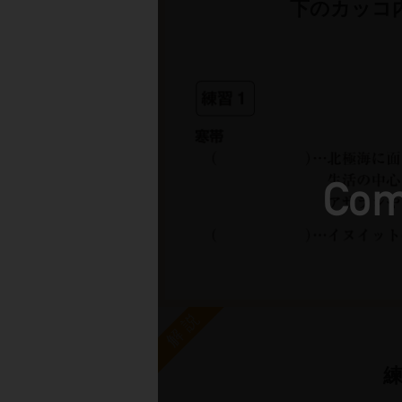
下のカッコ
解説