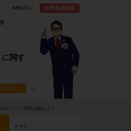
無料会員登録
会員ログイン
語
）に関す
1
業のポイント・問題を確認しよう
p1
ドイツ
ント