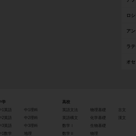
ロシ
アン
ラテ
オセ
中学
高校
中1英語
中1理科
英語文法
物理基礎
古文
中2英語
中2理科
英語構文
化学基礎
漢文
中3英語
中3理科
数学Ⅰ
生物基礎
中1数学
地理
数学Ⅱ
物理