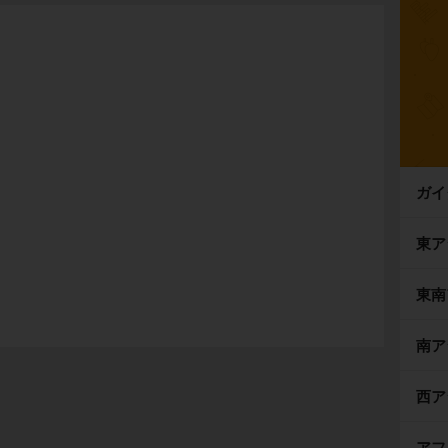
ガイ
東ア
東南
南ア
西ア
アフ