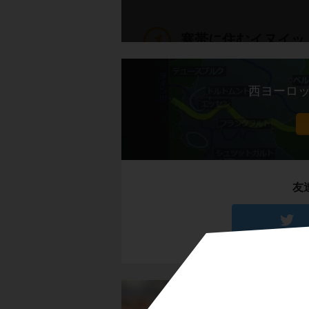
寒帯に住むイヌイッ
北極海に面したカナ
西ヨーロ
たね。
そんな気候の中で暮
イヌイットの生活の
友
のトナカイ）
を捕
雪や氷を固めて作っ
す。