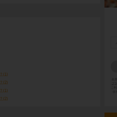
(1)
会
(2)
プ
ご利
(1)
信
(2)