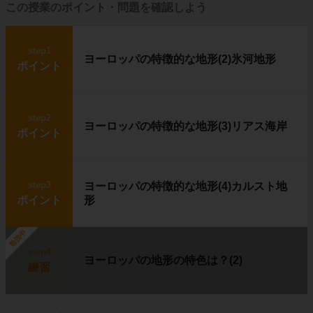
そんな気候の中で暮らしているのが
イヌイッ
この授業のポイント・問題を確認しよう
ト
です。
step1
ヨーロッパの特徴的な地形(2)氷河地形
ポイント
イヌイットの生活の中心は
狩り
で、アザラシ
や
カリブー（野生のトナカイ）
を捕って食べ
ています。
step2
ヨーロッパの特徴的な地形(3)リアス海岸
ポイント
雪や氷を固めて作ったイヌイットの住居を、
イ
グルー
と呼びます。
step3
ヨーロッパの特徴的な地形(4)カルスト地
ポイント
形
答え
勉強中
step4
ヨーロッパの地形の特色は？(2)
練習