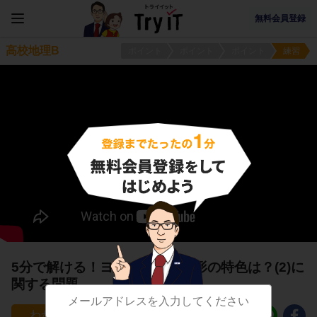
無料会員登録
高校地理B
ポイント
ポイント
ポイント
練習
5分で解ける！ヨーロッパの地形の特色は？(2)に
関する問題
0