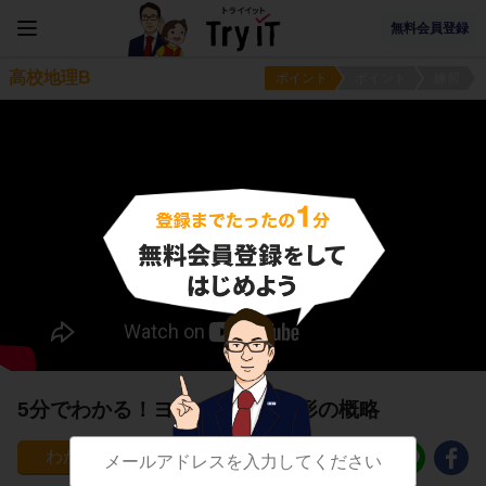
無料会員登録
高校地理B
ポイント
ポイント
練習
5分でわかる！ヨーロッパの地形の概略
14