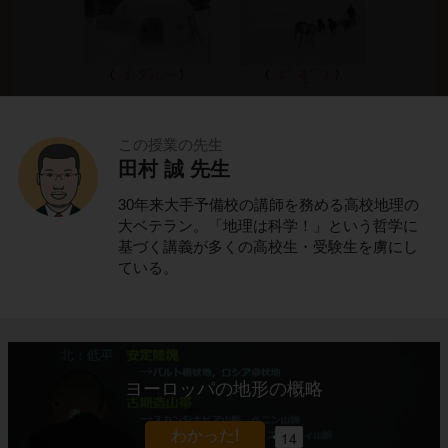
この授業の先生
田村 誠 先生
これでわかる！
30年来大手予備校の講師を務める高校地理の
ポイントの解説授業
大ベテラン。「地理は科学！」という哲学に
基づく講義が多くの高校生・受験生を虜にし
ている。
氷と雪の寒帯に住むイヌイット
北アメリカ大陸に位置する
カナダ
。
ヨーロッパの地形の概略
カナダの北部は、一年中気温が低く、一年の大
半は氷と雪に覆われています。
14
このような場所を
寒帯
と呼びます。