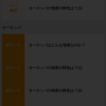
step3
ヨーロッパの地形の特色は？(1)
練習
イヌイットは、
狩り
を中心に生活していま
す。
ヨーロッパ
普段は
イグルー
に住み、獲物を追いかける時
に
犬ぞり
を使います。
イヌイットたちの獲物は、
トナカイ（カリブ
ー）
や
アザラシ
です。
ポイント
ヨーロッパはどんな地域なのか？
農作物が育たない代わりに、獲物の肉を食べて
暮らしているというわけです。
ポイント
ヨーロッパの地形の特色は？(1)
ポイント
ヨーロッパの地形の特色は？(2)