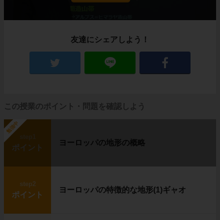
農作物も育たないほど寒いカナダ北部にも、生
活を営む人々がいます。
イヌイット
と呼ばれる人たちです。
彼らはいったいどんな暮らしをしているのでし
友達にシェアしよう！
ょうか？
住居はイグルー、移動は犬ぞり
この授業のポイント・問題を確認しよう
勉強中
step1
ヨーロッパの地形の概略
ポイント
step2
ヨーロッパの特徴的な地形(1)ギャオ
ポイント
左の写真に写っているのは、
イグルー
と呼ば
れる、雪や氷で作った建物です。
右の写真は
犬ぞり
です。