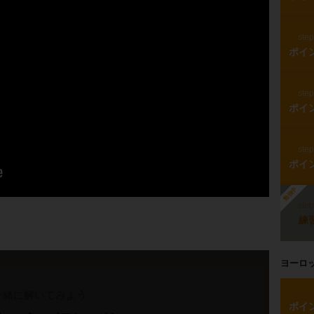
ste
ポイ
ste
ポイ
ste
ポイ
勉強中
ste
練
ヨーロ
一緒に解いてみよう
ポイ