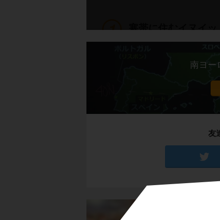
寒帯に住むイヌイッ
北極海に面したカナ
南ヨー
たね。
そんな気候の中で暮
イヌイットの生活の
友
のトナカイ）
を捕
雪や氷を固めて作っ
す。