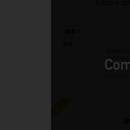
下のカッコ
解説