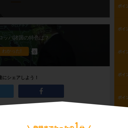
ポイ
ト
ポイ
ダ北部は、一年中気温が低いという話をしまし
ロッパ諸国の特色は？
らしているのが
イヌイット
です。
0
ポイ
中心は
狩り
で、アザラシや
カリブー（野生
ポイ
達にシェアしよう！
って食べています。
ポイ
たイヌイットの住居を、
イグルー
と呼びま
ポイ