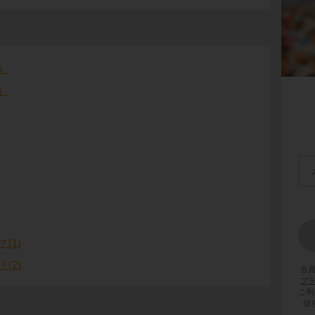
）
）
(1)
(2)
会
プ
ご利
信