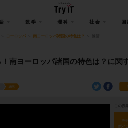
語
数学
理科
社会
国
ヨーロッパ
南ヨーロッパ諸国の特色は？
練習
る！南ヨーロッパ諸国の特色は？に関
ト
練習
この授
ste
ポイ