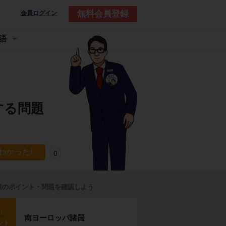
無料会員登録
会員ログイン
語
する問題
0
業のポイント・問題を確認しよう
p1
南ヨーロッパ諸国
ント