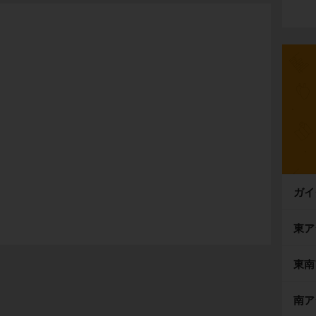
ガイ
東ア
東南
南ア