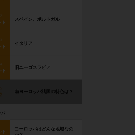
p2
スペイン、ポルトガル
ント
p3
イタリア
ント
p4
旧ユーゴスラビア
ント
p5
南ヨーロッパ諸国の特色は？
習
ッパ
ヨーロッパはどんな地域なの
ント
か？