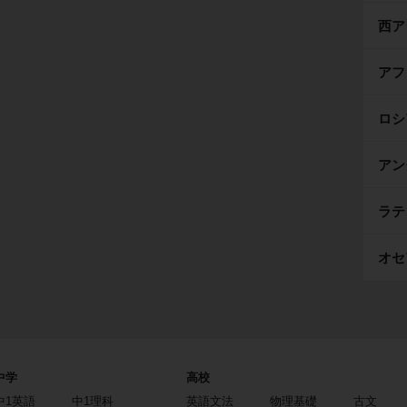
西ア
アフ
ロシ
アン
ラテ
オセ
中学
高校
中1英語
中1理科
英語文法
物理基礎
古文