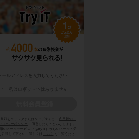
員登録をクリックまたはタップすると、
利用規約・
ライバシーポリシー
に同意したものとみなします。
用のメールサービスで @try-it.jp からのメールの受
を許可して下さい。詳しくは
こちら
をご覧くださ
い。