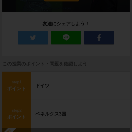
農作物も育たないほど寒いカナダ北部にも、生
活を営む人々がいます。
イヌイット
と呼ばれる人たちです。
彼らはいったいどんな暮らしをしているのでし
友達にシェアしよう！
ょうか？
住居はイグルー、移動は犬ぞり
この授業のポイント・問題を確認しよう
step1
ドイツ
ポイント
step2
ベネルクス3国
ポイント
左の写真に写っているのは、
イグルー
と呼ば
れる、雪や氷で作った建物です。
右の写真は
犬ぞり
です。