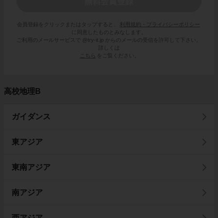
会員登録をクリックまたはタップすると、
利用規約・プライバシーポリシー
に同意したものとみなします。
ご利用のメールサービスで @try-it.jp からのメールの受信を許可して下さい。
詳しくは
こちら
をご覧ください。
高校地理B
ガイダンス
東アジア
東南アジア
南アジア
西アジア