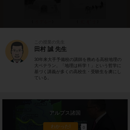
この授業の先生
田村 誠 先生
これでわかる！
30年来大手予備校の講師を務める高校地理の
ポイントの解説授業
大ベテラン。「地理は科学！」という哲学に
基づく講義が多くの高校生・受験生を虜にし
ている。
氷と雪の寒帯に住むイヌイット
北アメリカ大陸に位置する
カナダ
。
アルプス諸国
カナダの北部は、一年中気温が低く、一年の大
半は氷と雪に覆われています。
0
このような場所を
寒帯
と呼びます。