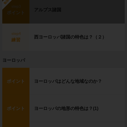
勉強中
step3
アルプス諸国
ポイント
イヌイットは、
狩り
を中心に生活していま
す。
step4
普段は
イグルー
に住み、獲物を追いかける時
西ヨーロッパ諸国の特色は？（２）
練習
に
犬ぞり
を使います。
イヌイットたちの獲物は、
トナカイ（カリブ
ー）
や
アザラシ
です。
農作物が育たない代わりに、獲物の肉を食べて
ヨーロッパ
暮らしているというわけです。
ポイント
ヨーロッパはどんな地域なのか？
ポイント
ヨーロッパの地形の特色は？(1)