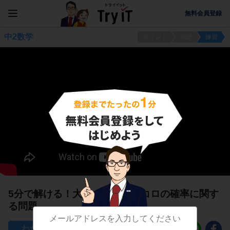
無料会員登録
中2数学
ポイント
例題
練習
5分で解ける！大小２つのサイコロの確率に関す
る問題
73