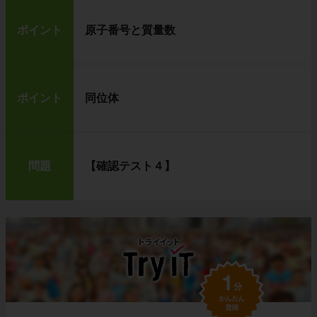
ポイント
原子番号と質量数
ポイント
同位体
問題
【確認テスト４】