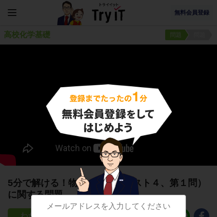
無料会員登録
高校化学基礎
問題
問題
5分で解ける！物質の構成（テスト４、第１問）
に関する問題
129