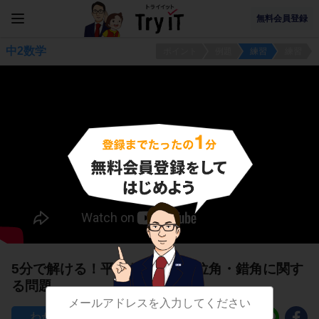
無料会員登録
中2数学
ポイント
例題
練習
練習
5分で解ける！平行なときの同位角・錯角に関す
る問題
71